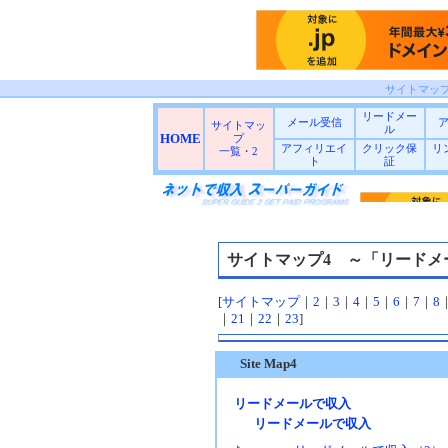
サイトマッ
リードメー
メール受信
サイトマッ
ル
HOME
プ
アフィリエイ
クリック保
リ
一覧
・
2
ト
証
サイトマップ4 ～「リードメ
[
サイトマップ
｜
2
｜
3
｜
4
｜
5
｜
6
｜
7
｜
8
｜
21
｜
22
｜
23
]
Site Map4
リードメールで収入
リードメールで収入