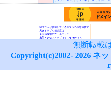
リンクについて
｜
リンク集
｜
このサイトにつ
ロゲーミング
｜
CryptoLogic
インカジノニュース
■★オンラインカジノKINGDO
オンラインカジノニュース
■アフィリエイトガイド
｜
アダル
フィリエイト
｜
広告主/マーチャ
■リードメールスーパーガイド
｜
■ネット収入NAVI
｜
■治験モニタ
報！
無断転載
■楽天銀行/イーバンクebank銀行
ーバンク情報
｜
ジャパンネット銀
Copyright(c)2002-
2026
ネッ
設・利用法詳細
｜
ネットライフ
(
ザ・ビートルズ/The Beatles
・
マ
r
データサイト
｜
更新情報
｜
ネッ
ぎ方
・
M
｜
●賞金付きランキング
｜
はてな
｜