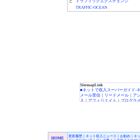
と
トラフィックエクスチェンジ
TRAFFIC-OCEAN
SitemapLink
■ネットで収入スーパーガイド-
メール受信
｜
リードメール
｜
ア
入
｜
アフィリエイト
｜
ブログラ
ト広告
｜
カジノ広告
｜
キャッシ
インカジノ
｜
高収入バイトチャ
FX（外貨投資）
｜
投資信託
｜
収
｜
■オンラインカジノ☆スーパーガ
更新履歴
｜
ネット収入ニュース
｜
お勧め
｜
ネ
Playtech/プレイテック
｜
Rando
HOME