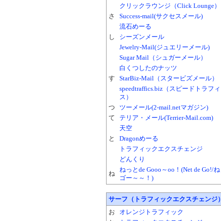
クリックラウンジ（Click Lounge）
さ
Success-mail(サクセスメール)
流石めーる
し
シーズンメール
Jewelry-Mail(ジュエリーメール)
Sugar Mail（シュガーメール）
白くつしたのナッツ
す
StarBiz-Mail（スタービズメール）
speedtraffics.biz（スピードトラ
ス）
つ
ツーメール(2-mail.netマガジン)
て
テリア・メール(Terrier-Mail.com)
天空
と
Dragonめーる
トラフィックエクスチェンジ
どんくり
ねっとde Gooo～oo！(Net de Go!
ね
ゴー～～！)
サーフ（トラフィックエクスチェンジ
お
オレンジトラフィック