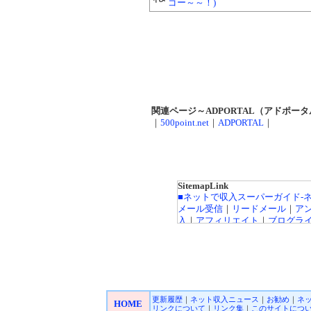
ゴー～～！)
関連ページ～ADPORTAL（アドポータ
｜
500point.net
｜
ADPORTAL
｜
SitemapLink
■ネットで収入スーパーガイド-
メール受信
｜
リードメール
｜
ア
入
｜
アフィリエイト
｜
ブログラ
ト広告
｜
カジノ広告
｜
キャッシ
インカジノ
｜
高収入バイトチャ
FX（外貨投資）
｜
投資信託
｜
収
｜
■オンラインカジノ☆スーパーガ
更新履歴
｜
ネット収入ニュース
｜
お勧め
｜
ネ
Playtech/プレイテック
｜
Rando
HOME
リンクについて
｜
リンク集
｜
このサイトにつ