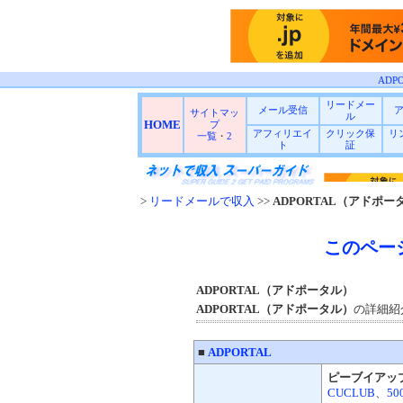
ADP
リードメー
メール受信
サイトマッ
ル
HOME
プ
アフィリエイ
クリック保
リ
一覧
・
2
ト
証
>
リードメールで収入
>>
ADPORTAL（アドポー
このペー
ADPORTAL（アドポータル）
ADPORTAL（アドポータル）
の詳細紹
■
ADPORTAL
ピーブイアッ
CUCLUB
、
500