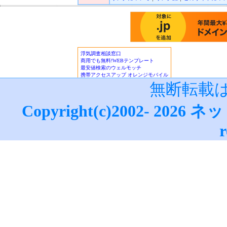
ロゲーミング
｜
CryptoLogic
インカジノニュース
■★オンラインカジノKINGDO
オンラインカジノニュース
■アフィリエイトガイド
｜
アダル
フィリエイト
｜
広告主/マーチャ
■リードメールスーパーガイド
｜
■ネット収入NAVI
｜
■治験モニタ
報！
無断転載
■楽天銀行/イーバンクebank銀行
ーバンク情報
｜
ジャパンネット銀
Copyright(c)2002-
2026
ネッ
設・利用法詳細
｜
ネットライフ
(
ザ・ビートルズ/The Beatles
・
マ
r
データサイト
｜
更新情報
｜
ネッ
ぎ方
・
M
｜
●賞金付きランキング
｜
はてな
｜