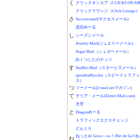
く
クリックオンエア（CLICKS ON AI
クリックラウンジ（Click Lounge）
さ
Success-mail(サクセスメール)
流石めーる
し
シーズンメール
Jewelry-Mail(ジュエリーメール)
Sugar Mail（シュガーメール）
白くつしたのナッツ
す
StarBiz-Mail（スタービズメール）
speedtraffics.biz（スピードトラ
ス）
つ
ツーメール(2-mail.netマガジン)
て
テリア・メール(Terrier-Mail.com)
天空
と
Dragonめーる
トラフィックエクスチェンジ
どんくり
ねっとde Gooo～oo！(Net de Go!
ね