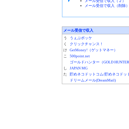
メール受信で収入（２）
メール受信で収入（削除
メール受信で収入
う
うぇぶポッケ
く
クリックチャンス！
け
GetMoney!（ゲットマネー）
こ
500point.net
ゴールドハンター（GOLD HUNTE
し
JAPAN MG
た
貯めネコドットコム/貯めネコドッ
ドリームメール(DreamMail)