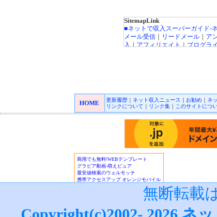
SitemapLink
■ネットで収入スーパーガイド-
メール受信
｜
リードメール
｜
ア
入
｜
アフィリエイト
｜
ブログラ
ト広告
｜
カジノ広告
｜
キャッシ
インカジノ
｜
高収入バイトチャ
FX（外貨投資）
｜
投資信託
｜
収
｜
■オンラインカジノ☆スーパーガ
更新履歴
｜
ネット収入ニュース
｜
お勧め
｜
ネ
Playtech/プレイテック
｜
Rando
HOME
リンクについて
｜
リンク集
｜
このサイトにつ
ロゲーミング
｜
CryptoLogic
インカジノニュース
■★オンラインカジノKINGDO
オンラインカジノニュース
■アフィリエイトガイド
｜
アダル
フィリエイト
｜
広告主/マーチャ
■リードメールスーパーガイド
｜
■ネット収入NAVI
｜
■治験モニタ
報！
無断転載
■楽天銀行/イーバンクebank銀行
ーバンク情報
｜
ジャパンネット銀
Copyright(c)2002-
2026
ネッ
設・利用法詳細
｜
ネットライフ