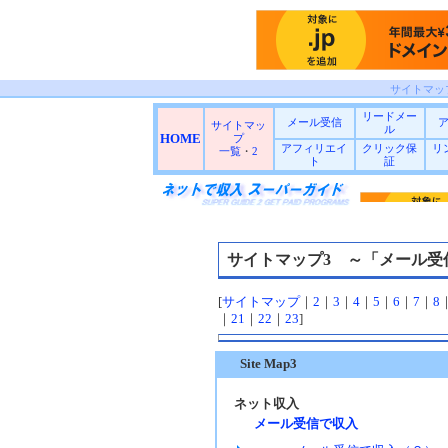
サイトマッ
リードメー
メール受信
サイトマッ
ル
HOME
プ
アフィリエイ
クリック保
リ
一覧
・
2
ト
証
サイトマップ3 ～「メール受
[
サイトマップ
｜
2
｜
3
｜
4
｜
5
｜
6
｜
7
｜
8
｜
21
｜
22
｜
23
]
Site Map3
ネット収入
メール受信で収入