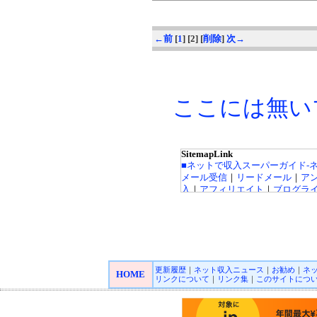
←前
[
1
] [2] [
削除
]
次→
ここには無い
SitemapLink
■ネットで収入スーパーガイド-
メール受信
｜
リードメール
｜
ア
入
｜
アフィリエイト
｜
ブログラ
ト広告
｜
カジノ広告
｜
キャッシ
インカジノ
｜
高収入バイトチャ
FX（外貨投資）
｜
投資信託
｜
収
｜
■オンラインカジノ☆スーパーガ
更新履歴
｜
ネット収入ニュース
｜
お勧め
｜
ネ
Playtech/プレイテック
｜
Rando
HOME
リンクについて
｜
リンク集
｜
このサイトにつ
ロゲーミング
｜
CryptoLogic
インカジノニュース
■★オンラインカジノKINGDO