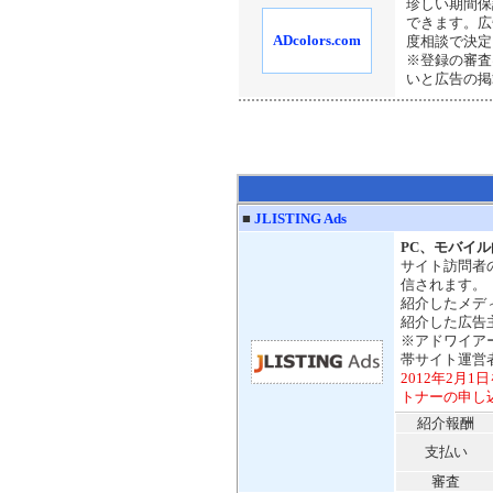
珍しい期間保
できます。広
ADcolors.com
度相談で決定し
※登録の審査
いと広告の掲
■
JLISTING Ads
PC、モバイル
サイト訪問者
信されます。
紹介したメデ
紹介した広告
※アドワイア
帯サイト運営
2012年2月
トナーの申し
紹介報酬
支払い
審査