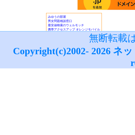
オンラインカジノニュース
■アフィリエイトガイド
｜
アダル
フィリエイト
｜
広告主/マーチャ
■リードメールスーパーガイド
｜
■ネット収入NAVI
｜
■治験モニタ
報！
無断転載
■楽天銀行/イーバンクebank銀行
ーバンク情報
｜
ジャパンネット銀
Copyright(c)2002-
2026
ネッ
設・利用法詳細
｜
ネットライフ
(
ザ・ビートルズ/The Beatles
・
マ
r
データサイト
｜
更新情報
｜
ネッ
ぎ方
・
M
｜
●賞金付きランキング
｜
はてな
｜