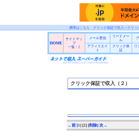
携帯はこちら クリック保証で収入～クリッ
リードメー
メール受信
サイトマッ
ル
HOME
プ
アフィリエイ
クリック保
リ
一覧
・
2
ト
証
クリック保証で収入（２）
←前
[
1
] [2] [
削除
]
次→