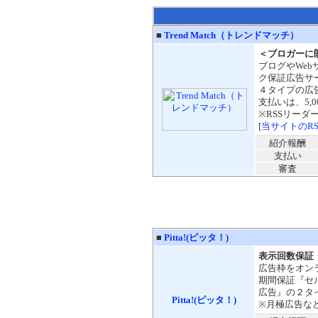
■
Trend Match（トレンドマッチ）
＜ブロガーに
ブログやWe
ク保証
広告サ
４タイプの広
支払いは、5,
※RSSリー
[
当サイトのR
紹介報酬
支払い
審査
■
Pitta!(ピッタ！)
表示回数保証
広告枠をオン
期間保証『セ
広告』の２タ
Pitta!(ピッタ！)
※月極広告な