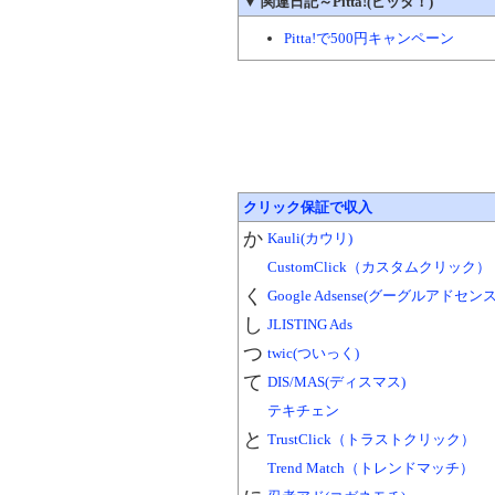
▼
関連日記～Pitta!(ピッタ！)
Pitta!で500円キャンペーン
クリック保証で収入
か
Kauli(カウリ)
CustomClick（カスタムクリック）
く
Google Adsense(グーグルアドセンス
し
JLISTING Ads
つ
twic(ついっく)
て
DIS/MAS(ディスマス)
テキチェン
と
TrustClick（トラストクリック）
Trend Match（トレンドマッチ）