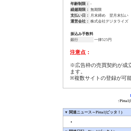
年齢制限：
-
繰越期限：
無期限
支払い日：
月末締め 翌月末払
運営会社：
株式会社デジタライズ
振込み手数料
銀行
一律525円
注意点：
※広告枠の売買契約が成立
ます。
※複数サイトの登録が可
↑Pit
▼
関連ニュース～Pitta!(ピッタ！)