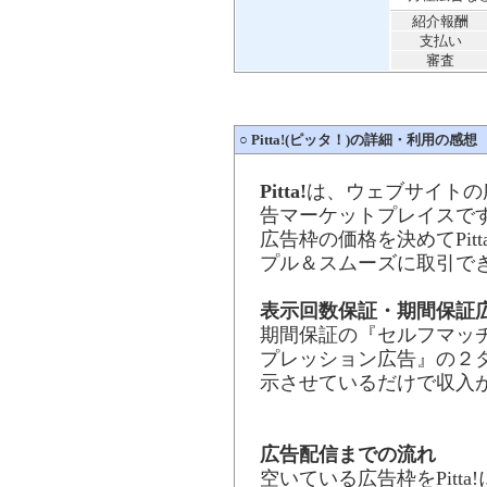
紹介報酬
支払い
審査
○
Pitta!(ピッタ！)の詳細・利用の感想
Pitta!
は、ウェブサイトの
告マーケットプレイスで
広告枠の価格を決めてPit
プル＆スムーズに取引で
表示回数保証・期間保証
期間保証の『セルフマッ
プレッション広告』の２
示させているだけで収入
広告配信までの流れ
空いている広告枠をPitta