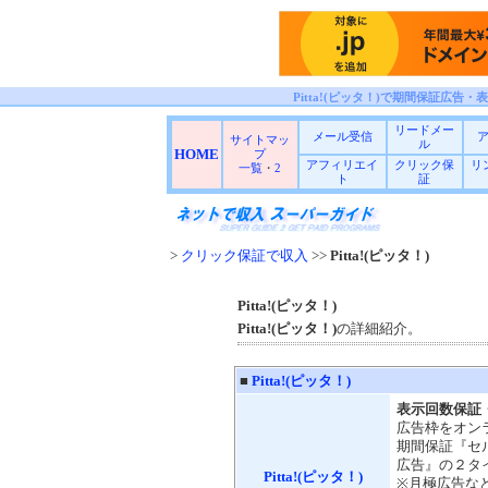
Pitta!(ピッタ！)で期間保証広告・
リードメー
メール受信
サイトマッ
ル
HOME
プ
アフィリエイ
クリック保
リ
一覧
・
2
ト
証
>
クリック保証で収入
>>
Pitta!(ピッタ！)
Pitta!(ピッタ！)
Pitta!(ピッタ！)
の詳細紹介。
■
Pitta!(ピッタ！)
表示回数保証
広告枠をオン
期間保証『セ
広告』の２タ
Pitta!(ピッタ！)
※月極広告な