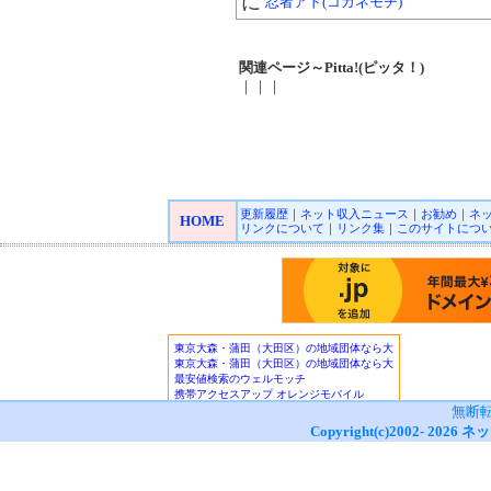
に
忍者アド(コガネモチ)
関連ページ～Pitta!(ピッタ！)
｜｜｜
更新履歴
｜
ネット収入ニュース
｜
お勧め
｜
ネ
HOME
リンクについて
｜
リンク集
｜
このサイトにつ
無断
Copyright(c)2002-
2026
ネッ