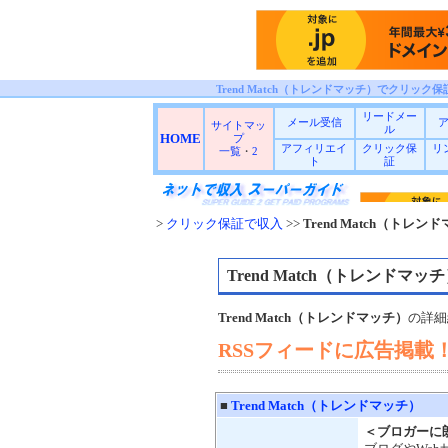
Trend Match（トレンドマッチ）でクリック
リードメー
メール受信
サイトマッ
ル
HOME
プ
アフィリエイ
クリック保
リ
一覧
・
2
ト
証
>
クリック保証で収入
>>
Trend Match（トレン
Trend Match（トレンドマッ
Trend Match（トレンドマッチ）
の詳細
RSSフィードに広告掲載
■
Trend Match（トレンドマッチ）
＜ブロガーに