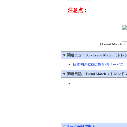
注意点：
↑Trend Ma
▼
関連ニュース～Trend Match（ト
日本初のRSS広告配信サービス「Tr
▼
関連日記～Trend Match（トレン
クリック保証で収入