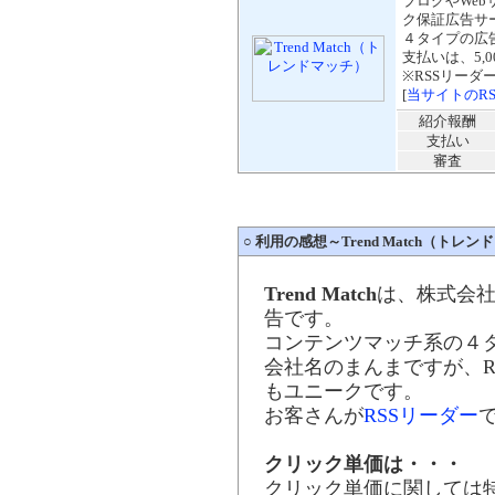
ブログやWe
ク保証
広告サ
４タイプの広
支払いは、5,
※RSSリー
[
当サイトのR
紹介報酬
支払い
審査
○
利用の感想～Trend Match（トレン
Trend Match
は、株式会社
告です。
コンテンツマッチ系の４
会社名のまんまですが、R
もユニークです。
お客さんが
RSSリーダー
クリック単価は・・・
クリック単価に関しては