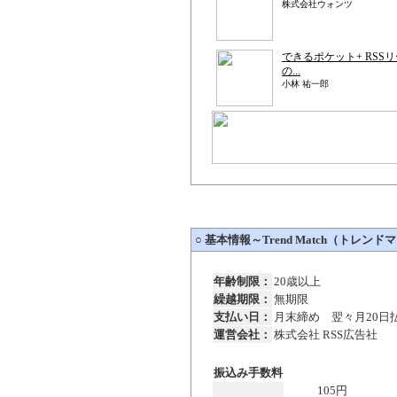
株式会社ウォンツ
できるポケット+ RSS
の...
小林 祐一郎
○
基本情報～Trend Match（トレンド
年齢制限：
20歳以上
繰越期限：
無期限
支払い日：
月末締め 翌々月20日
運営会社：
株式会社 RSS広告社
振込み手数料
105円