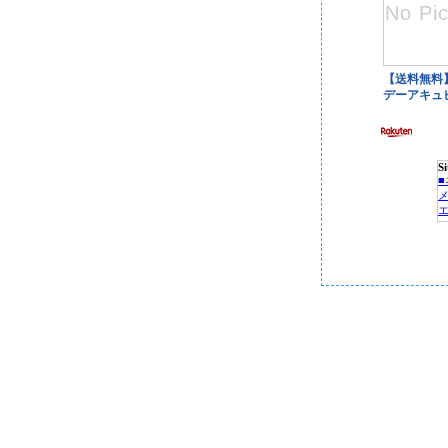
S
P
C
■
■
■