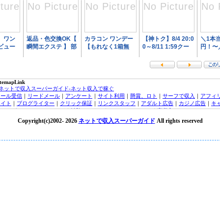
itemapLink
■ネットで収入スーパーガイド-ネット収入で稼ぐ
メール受信
｜
リードメール
｜
アンケート
｜
サイト利用
｜
懸賞、ロト
｜
サーフで収入
｜
アフィ
エイト
｜
ブログライター
｜
クリック保証
｜
リンクスタッフ
｜
アダルト広告
｜
カジノ広告
｜
キ
ッシング・クレジットカード
｜
治験モニター
｜
オンラインカジノ
｜
高収入バイトチャットレ
ィー
｜
トラフィックエクスチェンジ
｜
FX（外貨投資）
｜
投資信託
｜
収入実績
｜
収入ブログ/日
Copyright(c)2002-
2026
ネットで収入スーパーガイド
All rights reserved
｜
ネット収入ニュース
｜
■オンラインカジノ☆スーパーガイド-インターネットカジノ攻略法
laytech/プレイテック
｜
Random Logic/ランダムロジック
｜
Microgaming/マイクロゲーミング
ryptoLogic/クリプトロジック
｜
カジノアフィリエイト
｜
オンラインカジノニュース
★オンラインカジノKINGDOM★-ネットカジノ 必勝
オンラインカジノニュース
■アフィリエイトガイド
｜
アダルトアフィリエイトガイド
｜
オンラインカジノアフィリエイト
｜
広告主/マーチャントのアフィリエイト導入ガイド
｜
■リードメールスーパーガイド
｜
ad4u詳細
｜
ネット収入NAVI
｜
■治験モニターガイド～治験バイト＆ボランティア募集情報！
楽天銀行/イーバンクebank銀行
｜
ジャパンネット銀行/JNBバンク
｜
楽天銀行/イーバンク情