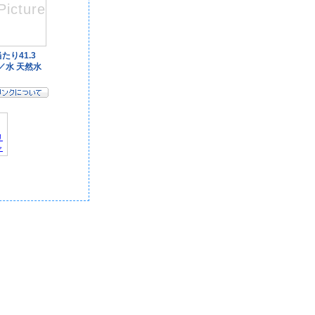
リ
ャ
デ
記
｜
報