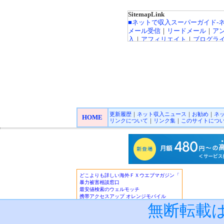
SitemapLink
■ネットで収入スーパーガイド-
メール受信
｜
リードメール
｜
ア
入
｜
アフィリエイト
｜
ブログラ
ト広告
｜
カジノ広告
｜
キャッシ
インカジノ
｜
高収入バイトチャ
FX（外貨投資）
｜
投資信託
｜
収
｜
■オンラインカジノ☆スーパーガ
Playtech/プレイテック
｜
Rando
ロゲーミング
｜
CryptoLogic
インカジノニュース
更新履歴
｜
ネット収入ニュース
｜
お勧め
｜
ネ
HOME
リンクについて
｜
リンク集
｜
このサイトにつ
■★オンラインカジノKINGDO
オンラインカジノニュース
■アフィリエイトガイド
｜
アダル
フィリエイト
｜
広告主/マーチャ
■リードメールスーパーガイド
｜
■ネット収入NAVI
｜
■治験モニタ
報！
■楽天銀行/イーバンクebank銀行
ーバンク情報
｜
ジャパンネット銀
無断転載
設・利用法詳細
｜
ネットライフ
(
ザ・ビートルズ/The Beatles
・
マ