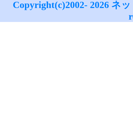
Copyright(c)2002-
2026
ネッ
データサイト
｜
更新情報
｜
ネッ
ぎ方
・
M
｜
●賞金付きランキング
｜
はてな
｜
r