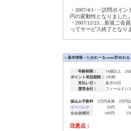
・2007/4/1･･･訪問ポ
円の変動性となりました
・2007/12/23…新規ご
ってサービス終了となり
○
基本情報～ためれーる.com/貯めれる.
年齢制限：
16歳以上 2
ポイント有効期限：
1年間
支払い日：
各月10日
運営会社：
フィールドシ
振込み手数料
3万円未満
3万円
イーバンク
50円
5
全金融機関
160円
25
注意点：