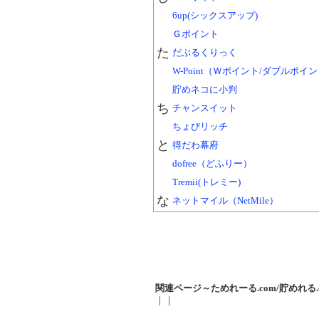
6up(シックスアップ)
Ｇポイント
た
だぶるくりっく
W-Point（Ｗポイント/ダブルポイ
貯めネコに小判
ち
チャンスイット
ちょびリッチ
と
得だわ幕府
dofree（どふりー）
Tremii(トレミー)
な
ネットマイル（NetMile）
関連ページ～ためれーる.com/貯めれる.
｜｜