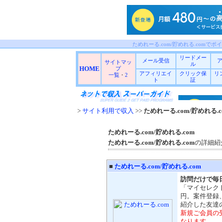
ためれーる.com/貯めれる.comでポ
リードメー
メール受信
サイトマッ
ル
HOME
プ
アフィリエイ
クリック保
リ
一覧
・
2
ト
証
>
サイト利用で収入
>>
ためれーる.com/貯めれる.c
ためれーる.com/貯めれる.com
ためれーる.com/貯めれる.com
の詳細紹
■
ためれーる.com/貯めれる.com
訪問だけで毎
「マイセレク
円。案件登録
紹介した友達
新規ご会員の受
なります。