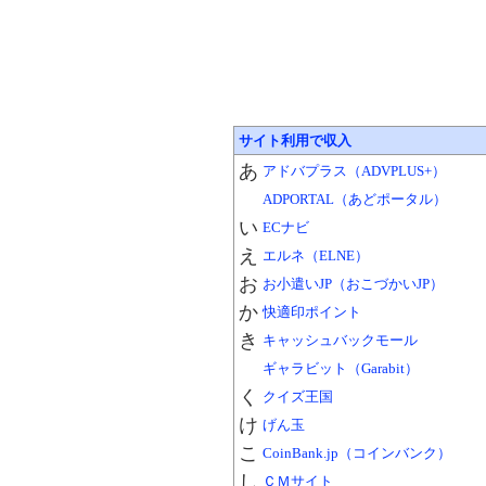
サイト利用で収入
あ
アドバプラス（ADVPLUS+）
ADPORTAL（あどポータル）
い
ECナビ
え
エルネ（ELNE）
お
お小遣いJP（おこづかいJP）
か
快適印ポイント
き
キャッシュバックモール
ギャラビット（Garabit）
く
クイズ王国
け
げん玉
こ
CoinBank.jp（コインバンク）
し
ＣＭサイト