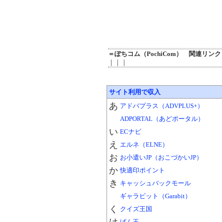
＝ぽちコム（PochiCom） 関連リン
｜｜｜
サイト利用で収入
あ
アドバプラス（ADVPLUS+）
ADPORTAL（あどポータル）
い
ECナビ
え
エルネ（ELNE）
お
お小遣いJP（おこづかいJP）
か
快適印ポイント
き
キャッシュバックモール
ギャラビット（Garabit）
く
クイズ王国
げん玉