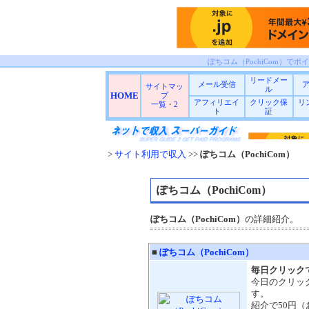
ぽちコム（PochiCom）でポ
リードメー
メール受信
サイトマッ
ル
HOME
プ
アフィリエイ
クリック保
リ
一覧
・
2
ト
証
>
サイト利用で収入
>>
ぽちコム（PochiCom）
ぽちコム（PochiCom）
ぽちコム（PochiCom）
の詳細紹介。
■
ぽちコム（PochiCom）
毎日クリック
今日のクリッ
す。
紹介で50円（