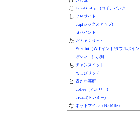
け
こ
CoinBank.jp（コインバンク）
し
ＣＭサイト
6up(シックスアップ)
Ｇポイント
た
だぶるくりっく
W-Point（Ｗポイント/ダブルポイ
貯めネコに小判
ち
チャンスイット
ちょびリッチ
と
得だわ幕府
dofree（どふりー）
Tremii(トレミー)
な
ネットマイル（NetMile）