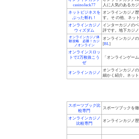
casinoJack77
人に人気のあるカジ
ネットビジネスを
オンラインカジノ歴
ぶった斬れ！
す。そ の他、ネット
オンラインカジノ
インターカジノのベス
ウィズダム
評です。地下カジノ
オンラインカジノ体
オンラインカジノの
験攻略 必勝！カジ
[
BL
]
ノオンライン
オンラインスロッ
トで2万枚抜こう
「オンラインゲーム(
ぜ
オンラインカジノの
オンラインカジノ
細かく紹介。ネット
スポーツブック比
スポーツブックを徹
較専門
オンラインカジノ
オンラインカジノ歴
比較専門