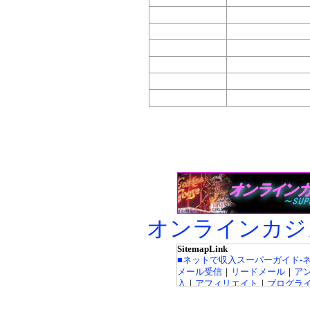
オンラインカジ
SitemapLink
■ネットで収入スーパーガイド-
メール受信
｜
リードメール
｜
ア
入
｜
アフィリエイト
｜
ブログラ
ト広告
｜
カジノ広告
｜
キャッシ
インカジノ
｜
高収入バイトチャ