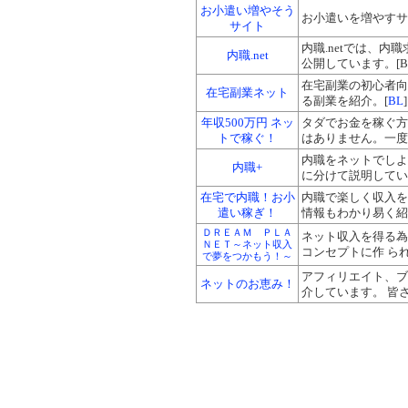
お小遣い増やそう
お小遣いを増やすサ
サイト
内職.netでは、
内職.net
公開しています。[B
在宅副業の初心者向
在宅副業ネット
る副業を紹介。[
BL
]
年収500万円 ネッ
タダでお金を稼ぐ方
トで稼ぐ！
はありません。一度
内職をネットでしよ
内職+
に分けて説明していま
在宅で内職！お小
内職で楽しく収入を
遣い稼ぎ！
情報もわかり易く紹
ＤＲＥＡＭ ＰＬＡ
ネット収入を得る為
ＮＥＴ～ネット収入
コンセプトに作 ら
で夢をつかもう！～
アフィリエイト、ブ
ネットのお恵み！
介しています。 皆