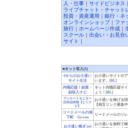
人・仕事
｜
サイドビジネス
ライブチャット・チャット
投資・資産運用
｜
銀行・ネ
オンラインショップ
｜
ファ
旅行
｜
ホームページ作成
｜
スクール
｜
出会い・お見合
サイト
｜
■ネット収入(5)
0からのお小遣い
お小遣いサイトやア
サイト生活
います。[
BL
]
内職応援！副業・
ネット内職応援サイ
副収入ナビ
ょう！[
BL
]
アンケートモニター
お小遣いを稼げる情
試供品情報【とくナ
【相互リンク募集中
ビ】
リードメールの城
リードメールのリレ
下町 Go-con
お小遣いを無料で稼
お小遣い稼ぎ.net