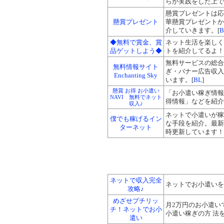
らが実践をした上で
懸賞プレゼントは応
懸賞プレゼント
華懸賞プレゼントか
介していきます。[
B
◆無料で賞金、賞
ネット生活を楽しく
品ゲットしよう◆
トを紹介してるよ！
無料サービスの総合
無料情報サイト
ぎ・バナー広告収入
Enchanting Sky
います。[
BL
]
懸賞 お得 お小遣い
「お小遣い稼ぎ情報
NAVI 無料でネット
得情報」などを紹介
収入♪
ネットで小遣いが稼
僕でも稼げるイン
な手段を紹介。最新
ターネット
時更新しています！
ネットで収入完全
ネットでお小遣いを
攻略♪
めざせプチリッ
月2万円のお小遣い
チ！ネットでお小
小遣い稼ぎの方 法
遣い