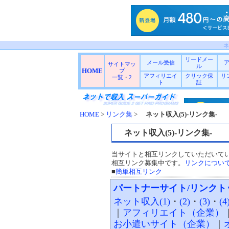
ネッ
リードメー
メール受信
サイトマッ
ル
HOME
プ
アフィリエイ
クリック保
リ
一覧
・
2
ト
証
HOME
>
リンク集
>
ネット収入(5)-リンク集-
ネット収入(5)-リンク集-
当サイトと相互リンクしていただいて
相互リンク募集中です。
リンクについ
■
簡単相互リンク
パートナーサイト/リンクト
ネット収入(1)
・
(2)
・
(3)
・
(4
｜
アフィリエイト（企業）
お小遣いサイト（企業）
｜