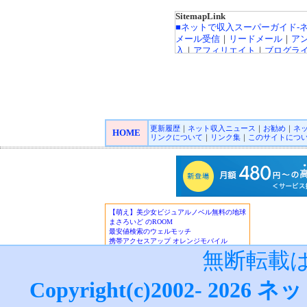
SitemapLink
■ネットで収入スーパーガイド-
メール受信
｜
リードメール
｜
ア
入
｜
アフィリエイト
｜
ブログラ
ト広告
｜
カジノ広告
｜
キャッシ
インカジノ
｜
高収入バイトチャ
FX（外貨投資）
｜
投資信託
｜
収
｜
■オンラインカジノ☆スーパーガ
更新履歴
｜
ネット収入ニュース
｜
お勧め
｜
ネ
Playtech/プレイテック
｜
Rando
HOME
リンクについて
｜
リンク集
｜
このサイトにつ
ロゲーミング
｜
CryptoLogic
インカジノニュース
■★オンラインカジノKINGDO
オンラインカジノニュース
■アフィリエイトガイド
｜
アダル
フィリエイト
｜
広告主/マーチャ
■リードメールスーパーガイド
｜
■ネット収入NAVI
｜
■治験モニタ
報！
無断転載
■楽天銀行/イーバンクebank銀行
ーバンク情報
｜
ジャパンネット銀
Copyright(c)2002-
2026
ネッ
設・利用法詳細
｜
ネットライフ
(
ザ・ビートルズ/The Beatles
・
マ