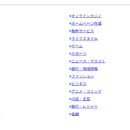
■
オンラインカジノ
■
ホームページ作成
■
無料サービス
■
ライフスタイル
■
ゲーム
■
スポーツ
■
ニュース・マスコミ
■
旅行・地域情報
■
ファッション
■
ビジネス
■
アニメ・コミック
■
小説・文芸
■
旅行・レジャー
伝
■
金融