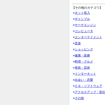
【その他のカテゴリ】
■
ネット収入
■
ギャンブル
■
サーチエンジン
■
コンピュータ
■
エンターテイメント
■
音楽
■
ショッピング
■
健康・医療
■
料理・グルメ
■
美術・芸術
■
インターネット
■
出会い・恋愛
■
ＣＧ・ソフトウェア
■
アクセスアップ・宣
■
その他