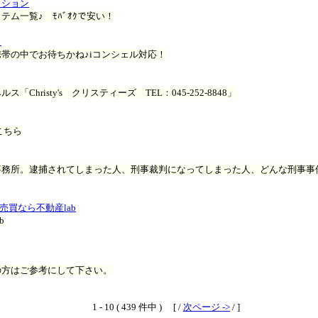
クション
ム一覧♪ ﾓﾊﾞｵｸで安い！
え
帯の中でお待ちかね♪iコンシェル対応！
Christy's クリスティーズ TEL：045-252-8848」
こちら
事務所。逮捕されてしまった人、刑事裁判になってしまった人、どんな刑事事
売買なら不動産lab
b
の方はご参考にして下さい。
1 - 10 ( 439 件中 ) [ /
次ページ ->
/ ]