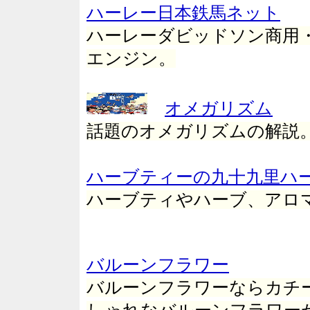
ハーレー日本鉄馬ネット
ハーレーダビッドソン商用
エンジン。
オメガリズム
話題のオメガリズムの解説
ハーブティーの九十九里ハ
ハーブティやハーブ、アロ
バルーンフラワー
バルーンフラワーならカチ