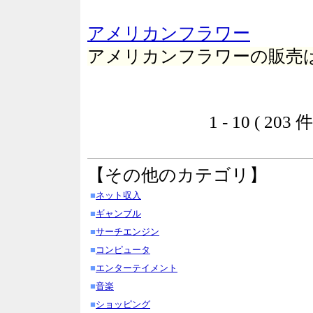
アメリカンフラワー
アメリカンフラワーの販売は～T
1 - 10 ( 203
【その他のカテゴリ】
■
ネット収入
■
ギャンブル
■
サーチエンジン
■
コンピュータ
■
エンターテイメント
■
音楽
■
ショッピング