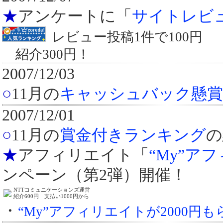
★
アンケートに「
サイトレビ
レビュー投稿1件で100円
紹介300円！
2007/12/03
○
11月の
キャッシュバック懸賞
2007/12/01
○
11月の
賞金付きランキング
の
★
アフィリエイト「
“My”ア
ンペーン（第2弾）開催！
NTTコミュニケーションズ運営
紹介600円 支払い1000円から
・
“My”アフィリエイトが2000円