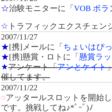
☆
治験モニターに「
VOB ボ
☆
トラフィックエクスチェン
2007/11/27
★
[携]メールに「
ちょいはぴっ
★
[携]懸賞・ロトに「
懸賞ラッ
★
アンケート「
アンとケイト
催してます。
2007/11/22
○
アッタールスロットを開始しま
です。挑戦してね♪*ﾟｰﾟ)ﾉ