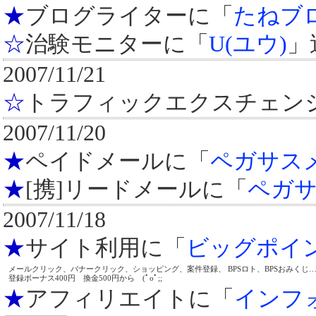
★
ブログライターに「
たねブ
☆
治験モニターに「
U(ユウ)
」
2007/11/21
☆
トラフィックエクスチェン
2007/11/20
★
ペイドメールに「
ペガサス
★
[携]リードメールに「
ペガ
2007/11/18
★
サイト利用に「
ビッグポイ
メールクリック、バナークリック、ショッピング、案件登録、 BPSロト、BPSおみくじ…
登録ボーナス400円 換金500円から (ﾟoﾟ;;
★
アフィリエイトに「
インフ