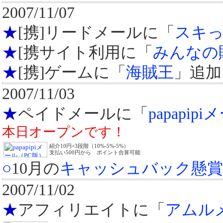
2007/11/07
★
[携]リードメールに「
スキ
★
[携サイト利用に「
みんなの
★
[携]ゲームに「
海賊王
」追加
2007/11/03
★
ペイドメールに「
papapi
本日オープンです！
紹介10円+3段階（10%-5%-5%）
支払い500円から ポイント合算可能
○
10月の
キャッシュバック懸賞
2007/11/02
★
アフィリエイトに「
アムル