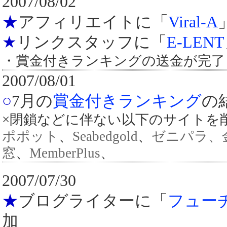
2007/08/02
★
アフィリエイトに「
Viral-A
★
リンクスタッフに「
E-LENT
・賞金付きランキングの送金が完了
2007/08/01
○
7月の
賞金付きランキング
の
×閉鎖などに伴ない以下のサイトを
ポポット
、
Seabedgold
、
ゼニパラ、金
窓
、
MemberPlus
、
2007/07/30
★
ブログライターに「
フュー
加