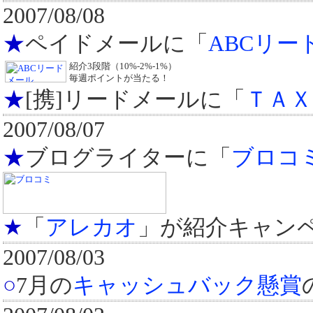
2007/08/08
★
ペイドメールに「
ABCリー
紹介3段階（10%-2%-1%）
毎週ポイントが当たる！
★
[携]リードメールに「
ＴＡＸ
2007/08/07
★
ブログライターに「
ブロコ
★
「
アレカオ
」が紹介キャン
2007/08/03
○
7月の
キャッシュバック懸賞