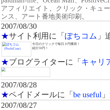
paidmail-life、Ocean Mail、PositiveCl
アフィリエイト
、
クリック・キュ
ンス、アート番地美術印刷
、
2007/08/30
★
サイト利用に「
ぽちコム
」
今日のクリックで毎日３円獲得！
紹介50円！
★
ブログライターに「
キャリ
2007/08/28
★
ペイドメールに「
be useful
」
2007/08/27