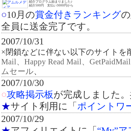
紹介プログラム始まりました♪
紹介500円 支払い3000円から
○
10月の
賞金付きランキング
の
全員に送金完了です。
2007/10/31
×閉鎖などに伴ない以下のサイト
Mail、Happy Read Mail、GetPaidMail
ムセール
、
2007/10/30
○
攻略掲示板
が完成しました。
★
サイト利用に「
ポイントワ
2007/10/29
★
アフィリエイトに「
“My”