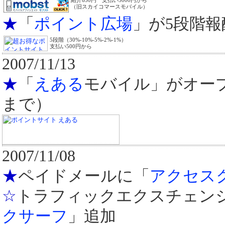
紹介650円 支払い5000円から
（旧スカイコマースモバイル）
★
「
ポイント広場
」が5段階
5段階（30%-10%-5%-2%-1%）
支払い500円から
2007/11/13
★
「
えある
モバイル」がオープン
まで）
2007/11/08
★
ペイドメールに「
アクセス
☆
トラフィックエクスチェン
クサーフ
」追加