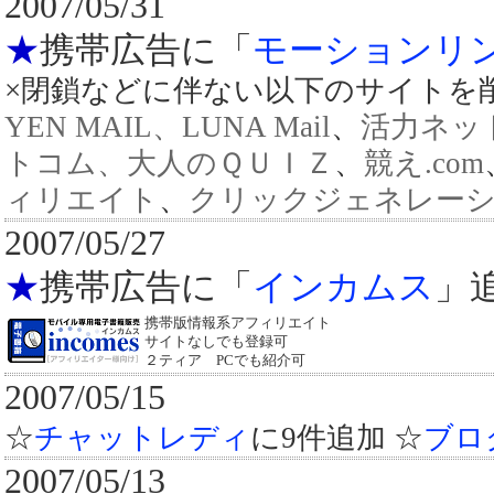
2007/05/31
★
携帯広告に「
モーションリ
×閉鎖などに伴ない以下のサイトを
YEN MAIL、LUNA Mail
、
活力ネッ
トコム、大人のＱＵＩＺ
、
競え.com
ィリエイト
、
クリックジェネレーション
2007/05/27
★
携帯広告に「
インカムス
」
携帯版情報系アフィリエイト
サイトなしでも登録可
２ティア PCでも紹介可
2007/05/15
☆
チャットレディ
に9件追加
☆
ブロ
2007/05/13