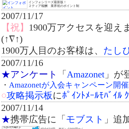
インフォシリーズ最新版！
２ティア報酬 業界初のポイント制
2007/11/17
【祝】
1900万アクセスを迎
(↑∇↑)
1900万人目のお客様は、
たし
2007/11/16
★アンケート
「
Amazonet
」が
・
Amazonetが入会キャンペーン開
○
攻略掲示板
に
ﾎﾟｲﾝﾄﾒｰﾙﾓﾊﾞｲﾙ 
2007/11/14
★
携帯広告に「
モブスト
」追