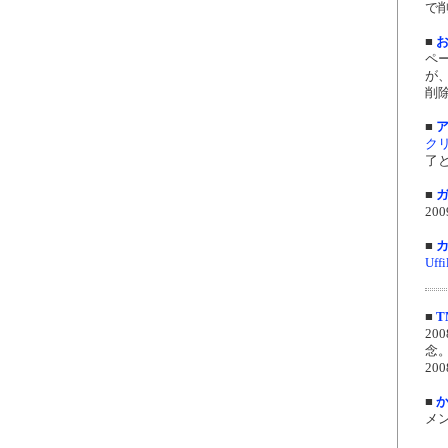
で削
■
ペ
が
削
■
ク
了と
■
ガ
20
■
カ
Uffi
■
T
2
念
20
■
メン