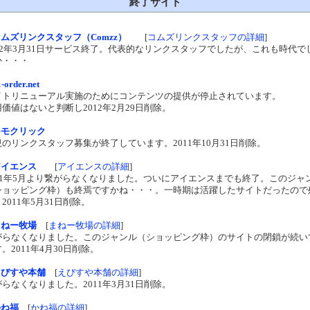
終了サイト
ムズリンクスタッフ（Comzz）
[
コムズリンクスタッフの詳細
]
012年3月31日サービス終了。代表的なリンクスタッフでしたが、これも時代で
か・・・
-order.net
イトリニューアル実施のためにコンテンツの提供が停止されています。
価値はないと判断し2012年2月29日削除。
モモクリック
規のリンクスタッフ募集が終了しています。2011年10月31日削除。
アイエンス
[
アイエンスの詳細
]
011年5月より繋がらなくなりました。ついにアイエンスまでも終了。このジャ
ショッピング枠）も終焉ですかね・・・。一時期は活躍したサイトだったので
2011年5月31日削除。
まねー牧場
[
まねー牧場の詳細
]
がらなくなりました。このジャンル（ショッピング枠）のサイトの閉鎖が続い
。2011年4月30日削除。
えびすや本舗
[
えびすや本舗の詳細
]
らなくなりました。2011年3月31日削除。
かね福
[
かね福の詳細
]