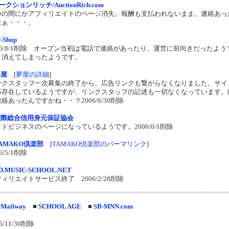
ークションリッチ/AuctionRich.com
つの間にかアフィリエイトのページ消失。報酬も支払われないまま。連絡あっ
なぁ・・・。
P-Shop
006/8/1削除 オープン当初は電話で連絡があったり、運営に前向きだったよう
、消えてしまったようです。
夢屋
[
夢屋の詳細
]
ンクスタッフ一次募集の終了から、広告リンクも繋がらなくなりました。サイ
応存在しているようですが、リンクスタッフの記述も一切なくなっています。
絡あったんですかね・・？2006/6/30削除
国際総合信用身元保証協会
ドビジネスのページになっているようです。2006/6/1削除
AMAKO倶楽部
[
TAMAKO倶楽部のパーマリンク
]
6/5/1削除
D.MUSIC-SCHOOL.NET
ィリエイトサービス終了 2006/2/28削除
Mailway
■
SCHOOL AGE
■
SB-MNN.com
5/11/30削除