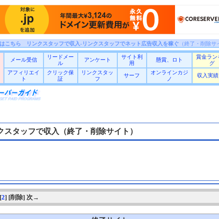
はこちら リンクスタッフで収入-リンクスタッフでネット広告収入を稼ぐ
（終了・削除サ
リードメー
サイト利
賞金ラン
メール受信
アンケート
懸賞、ロト
ル
用
グ
アフィリエイ
クリック保
リンクスタッ
オンラインカジ
サーフ
収入実績
ト
証
フ
ノ
クスタッフで収入（終了・削除サイト）
[
2
] [削除] 次→