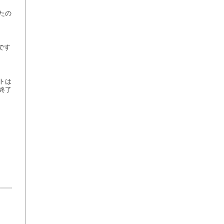
たの
です
トは
終了