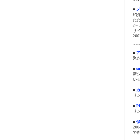
■
紹
た
か
サ
200
■
繋が
■
su
新
いる
■
リン
■
P
リン
■
2
で