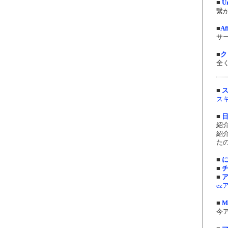
■
U
繋が
■
Af
サ
■
ク
全く
■
ス
■
紹
紹
たの
■
■
■
ez
■
M
今