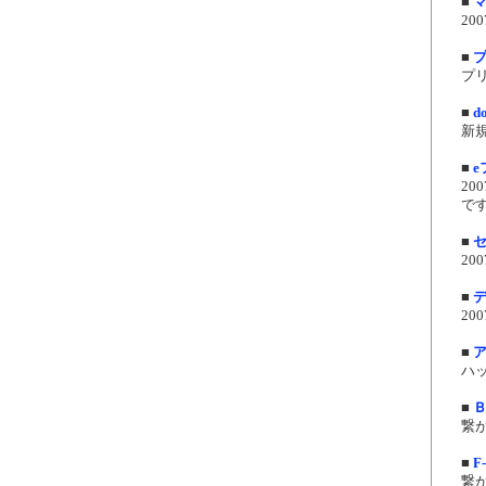
■
20
■
プ
プリ
■
d
新規
■
e
20
です
■
20
■
デ
20
■
ハッ
■
繋が
■
F
繋が