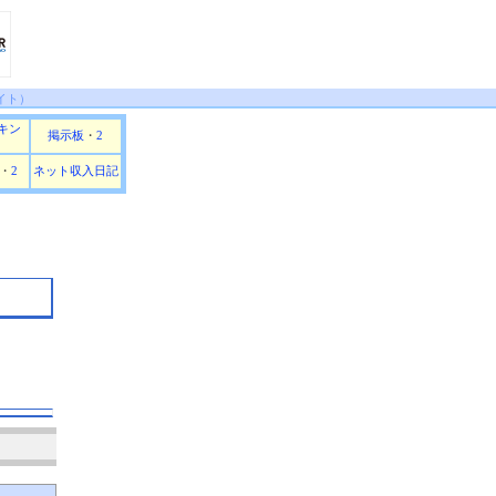
イト）
キン
掲示板
・
2
・
2
ネット収入日記