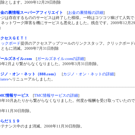
除とします。2009年12月29日削除
お金の裏情報スーパーアフィリエイト
[
お金の裏情報の詳細
]
ージは存在するもののサービスは終了した模様。一時はコツコツ稼げて人気で
、ネットワーク障害を機にサービスも悪化しました。残念です。2009年12月2
除
アクセスＧＥＴ！
リックボード
提供のアクセスアップツールのリンクスタッフ。クリックボード
ともに消滅。2009年7月31日削除
ールズネイル.com
[
ガールズネイル.comの詳細
]
09年2月より繋がらなくなりました。2009年3月31日削除。
ジノ・オン・ネット（888.com）
[
カジノ・オン・ネットの詳細
]
liates
へリニューアルしました。
MC情報サービス
[
TMC情報サービスの詳細
]
008年10月あたりから繋がらなくなりました。何度か報酬を受け取っていたの
。
08年11月30日削除。
からだ１１９
テナンス中のまま消滅。2008年11月30日削除。