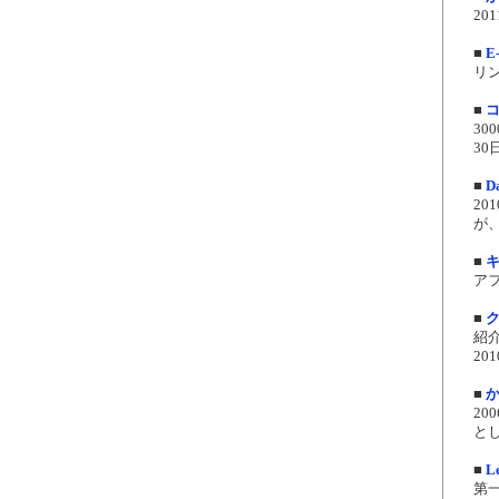
20
■
E
リ
■
3
30
■
Da
20
が
■
キ
ア
■
紹
20
■
2
とし
■
L
第