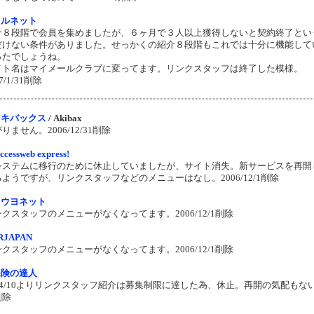
メルネット
介８段階で会員を集めましたが、６ヶ月で３人以上獲得しないと契約終了とい
だけない条件がありました。せっかくの紹介８段階もこれでは十分に機能して
ったでしょうね。
イト名はマイメールクラブに変ってます。リンクスタッフは終了した模様。
7/1/31削除
アキバックス
/ Akibax
りません。2006/12/31削除
ccessweb express!
システムに移行のために休止していましたが、サイト消失。新サービスを再開
ようですが、リンクスタッフなどのメニューはなし。2006/12/1削除
カウヨネット
クスタッフのメニューがなくなってます。2006/12/1削除
RJAPAN
クスタッフのメニューがなくなってます。2006/12/1削除
保険の達人
004/10よりリンクスタッフ紹介は募集制限に達した為、休止。再開の気配もな
削除