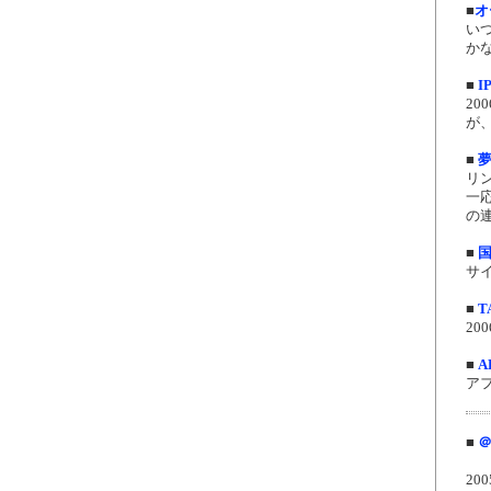
■
オ
い
か
■
I
2
が
■
リ
一
の連
■
サイ
■
T
200
■
A
アフ
■
＠
200