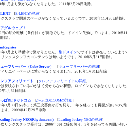
11年1月より繋がらなくなりました。2011年2月28日削除。
-LENT
[
E-LENTの詳細
]
ンクスタッフ関連のページがなくなっているようです。2010年11月30日削除
コアグルウェブ！
000円の紹介報酬（条件付）が特徴でした。ドメイン失効しています。2010年1
日削除。
nRegister
10年3月より準備中で繋がりません。
別ドメイン
でサイトは存在しているよう
、リンクスタッフのコンテンツは無いようです。2010年5月31日削除。
ューブサーバー（Cube-Server）
[
キューブサーバーの詳細
]
フィリエイトページに繋がらなくなりました。2010年1月31日削除
クレフアフィリエイト
[
クレフアフィリエイトの詳細
]
介は反映されているのがよく分からない状態。ログインもできなくなりました
10年1月31日削除
かっぱDEドットコム
[
かっぱDE.COMの詳細
]
006年3月30日を持って第三次募集が打ち切り。3年を経っても再開が無いので
ます。2009年12月29日削除
eading Jockey NEO(Rhythm.com)
[
Leading Jockey NEOの詳細
]
一次リンクスタッフ受付は、2006年6月に締め切り。3年を経っても再開が無