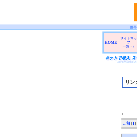
携帯
サイトマッ
HOME
プ
一覧
・
2
リン
←前
[
1
] 