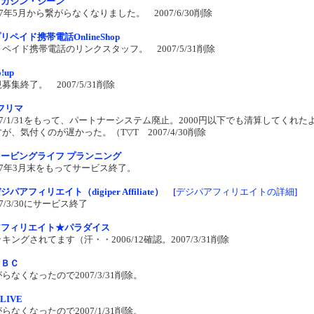
マガジン・シーン
07年5月から繋がらなくなりました。 2007/6/30削除
リペイド携帯電話OnlineShop
ペイド携帯電話のリンクスタッフ。 2007/5/31削除
o!up
募集終了。 2007/5/31削除
フリマ
07/1/31をもって、パートナーシステム廃止。2000円以下でも清算してくれた
が、気付くのが遅かった。（T▽T 2007/4/30削除
セービングライフ プランニング
07年3月末をもってサービス終了。
ジパアフィリエイト（digiper Affiliate）
[
デジパアフィリエイトの詳細
]
07/3/30にサービス終了
アフィリエイト★パラダイス
キングされてます（汗・・2006/12確認。2007/3/31削除
ＢＢＣ
らなくなったので2007/3/31削除。
-LIVE
らなくなったので2007/1/31削除。