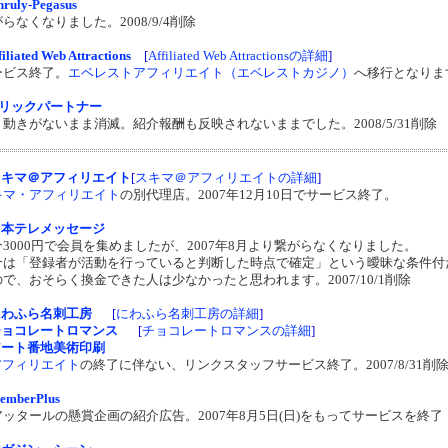
nruly-Pegasus
らなくなりました。2008/9/4削除
filiated Web Attractions
[
Affiliated Web Attractionsの詳細
]
ービス終了。
エベレストアフィリエイト（エベレストカジノ）
へ移行となりま
リックパートナー
動きがないまま消滅。紹介報酬も反映されないままでした。2008/5/31削除
スキマ＠アフィリエイト
[
スキマ＠アフィリエイトの詳細
]
キマ・アフィリエイト
の別代理店。2007年12月10日でサービス終了。
日本テレメッセージ
介3000円で会員を集めましたが、2007年8月より繋がらなくなりました。
介は「登録者が活動を行っていると判断した時点で確定」という曖昧な条件付
で、おそらく換金できた人は少なかったと思われます。2007/10/1削除
にわふら名刺工房
[
にわふら名刺工房の詳細
]
チョコレートロマンス
[
チョコレートロマンスの詳細
]
アート番地美術印刷
アフィリエイト
の終了に伴ない、リンクスタッフサービス終了。2007/8/31削
emberPlus
アッタールの懸賞企画の紹介広告。2007年8月5日(日)をもってサービスを終了