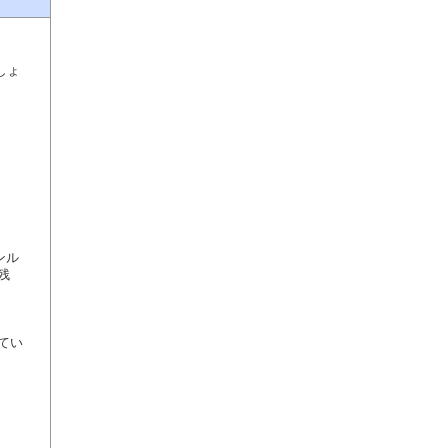
しょ
ンル
残
てい