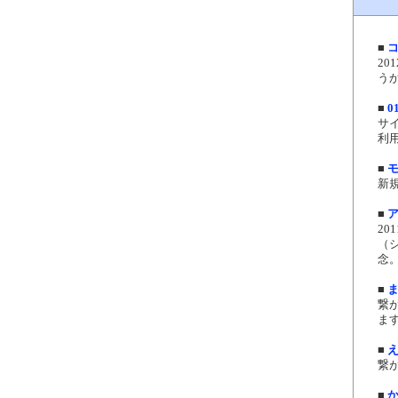
■
コ
2
う
■
01
サ
利用
■
新
■
2
（
念。
■
繋
ます
■
繋が
■