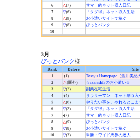
6
△
(7)
サマー的ネット収入日記
7
▽
(6)
「タダ得」ネット収入生活
8
△
(9)
お小遣いサイトで稼ぐ
9
▽
(8)
びっとバンク
10
3月
びっとバンク
様
Rank
Before
Site
1
-(1)
Tossy s Homepage（酒井
2
△
(圏外)
☆azarashi3のお小遣い☆
3
▽
(2)
副業在宅生活
4
-(4)
サラリーマン ネット副収入
5
△
(6)
やりたい事を、やれるとこま
6
▽
(2)
「タダ得」ネット収入生活
7
-(7)
サマー的ネット収入日記
8
△
(9)
びっとバンク
9
▽
(8)
お小遣いサイトで稼ぐ
10
▽
(3)
単勝・ワイド馬券の達人