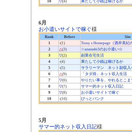
10
▽
(4)
果たして小銭は稼げるか
6月
お小遣いサイトで稼ぐ
様
Rank
Before
Site
1
-(1)
Tossy s Homepage（酒井
2
△
(3)
☆azarashi3のお小遣い☆
3
▽
(2)
副業在宅生活
4
-(4)
果たして小銭は稼げるか
5
-(5)
サラリーマン ネット副収入
6
△
(9)
「タダ得」ネット収入生活
7
▽
(6)
やりたい事を、やれるとこま
8
▽
(7)
サマー的ネット収入日記
9
▽
(8)
お小遣いサイトで稼ぐ
10
-(10)
びっとバンク
5月
サマー的ネット収入日記
様