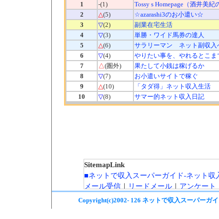
1
-(1)
Tossy s Homepage（酒井
2
△
(5)
☆azarashi3のお小遣い☆
3
▽
(2)
副業在宅生活
4
▽
(3)
単勝・ワイド馬券の達人
5
△
(6)
サラリーマン ネット副収入
6
▽
(4)
やりたい事を、やれるとこま
7
△
(圏外)
果たして小銭は稼げるか
8
▽
(7)
お小遣いサイトで稼ぐ
9
△
(10)
「タダ得」ネット収入生活
10
▽
(8)
サマー的ネット収入日記
SitemapLink
■ネットで収入スーパーガイド-ネット収
メール受信
｜
リードメール
｜
アンケート
サーフで収入
｜
アフィリエイト
｜
ブログ
Copyright(c)2002-
126
ネットで収入スーパーガイ
ンクスタッフ
｜
アダルト広告
｜
カジノ広
トカード
｜
治験モニター
｜
オンラインカ