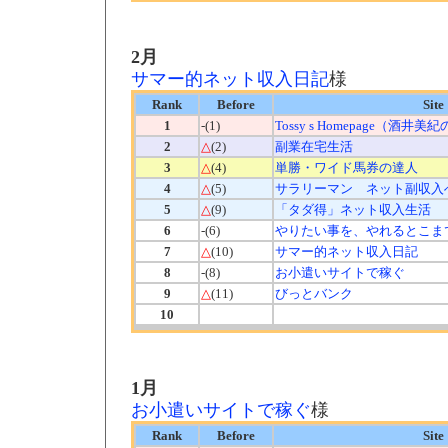
2月
サマー的ネット収入日記
様
Rank
Before
Site
1
-(1)
Tossy s Homepage（酒井
2
△
(2)
副業在宅生活
3
△
(4)
単勝・ワイド馬券の達人
4
△
(5)
サラリーマン ネット副収入
5
△
(9)
「タダ得」ネット収入生活
6
-(6)
やりたい事を、やれるとこま
7
△
(10)
サマー的ネット収入日記
8
-(8)
お小遣いサイトで稼ぐ
9
△
(11)
びっとバンク
10
1月
お小遣いサイトで稼ぐ
様
Rank
Before
Site