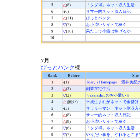
5
△
(8)
「タダ得」ネット収入生活
6
-(6)
サマー的ネット収入日記
7
△
(11)
びっとバンク
8
▽
(7)
お小遣いサイトで稼ぐ
9
▽
(10)
果たして小銭は稼げるか
10
7月
びっとバンク
様
Rank
Before
Site
1
-(1)
Tossy s Homepage（酒井
2
△
(3)
副業在宅生活
3
▽
(2)
☆azarashi3のお小遣い☆
4
△
(圏外)
平成生まれがネットで金儲け
5
-(5)
サラリーマン ネット副収入
6
△
(8)
サマー的ネット収入日記
7
△
(9)
お小遣いサイトで稼ぐ
8
▽
(6)
「タダ得」ネット収入生活
9
▽
(7)
やりたい事を、やれるとこま