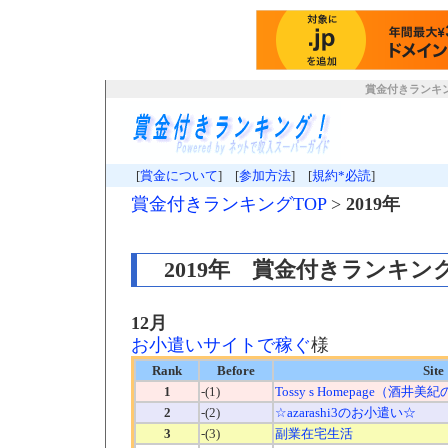
賞金付きランキ
[
賞金について
] [
参加方法
] [
規約*必読
]
賞金付きランキングTOP
>
2019年
2019年 賞金付きランキン
12月
お小遣いサイトで稼ぐ
様
Rank
Before
Site
1
-(1)
Tossy s Homepage（酒井
2
-(2)
☆azarashi3のお小遣い☆
3
-(3)
副業在宅生活