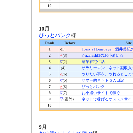
10
10月
びっとバンク
様
Rank
Before
Site
1
-(1)
Tossy s Homepage（酒井
2
△
(3)
☆azarashi3のお小遣い☆
3
▽
(2)
副業在宅生活
4
-(4)
サラリーマン ネット副収入
5
△
(6)
やりたい事を、やれるとこま
6
▽
(5)
サマー的ネット収入日記
7
△
(8)
びっとバンク
8
▽
(7)
お小遣いサイトで稼ぐ
9
▽
(圏外)
ネットで稼げるオススメサイ
10
9月