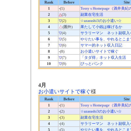
Rank
Before
Site
1
-(1)
Tossy s Homepage（酒井
2
△
(3)
副業在宅生活
3
▽
(2)
☆azarashi3のお小遣い☆
4
△
(圏外)
果たして小銭は稼げるか
5
▽
(4)
サラリーマン ネット副収入
6
▽
(5)
やりたい事を、やれるとこま
7
▽
(6)
サマー的ネット収入日記
8
-(8)
お小遣いサイトで稼ぐ
9
▽
(7)
「タダ得」ネット収入生活
10
▽
(9)
びっとバンク
4月
お小遣いサイトで稼ぐ
様
Rank
Before
Site
1
-(1)
Tossy s Homepage（酒井
2
-(2)
☆azarashi3のお小遣い☆
3
-(3)
副業在宅生活
4
-(4)
サラリーマン ネット副収入
5
-(5)
やりたい事を、やれるとこま