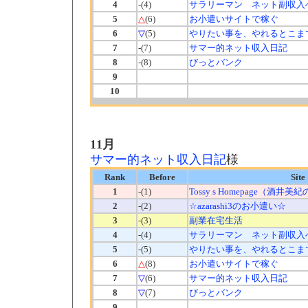
4
-(4)
サラリーマン ネット副収入
5
△
(6)
お小遣いサイトで稼ぐ
6
▽
(5)
やりたい事を、やれるとこま
7
-(7)
サマー的ネット収入日記
8
-(8)
びっとバンク
9
10
11月
サマー的ネット収入日記
様
Rank
Before
Site
1
-(1)
Tossy s Homepage（酒井
2
-(2)
☆azarashi3のお小遣い☆
3
-(3)
副業在宅生活
4
-(4)
サラリーマン ネット副収入
5
-(5)
やりたい事を、やれるとこま
6
△
(8)
お小遣いサイトで稼ぐ
7
▽
(6)
サマー的ネット収入日記
8
▽
(7)
びっとバンク
9