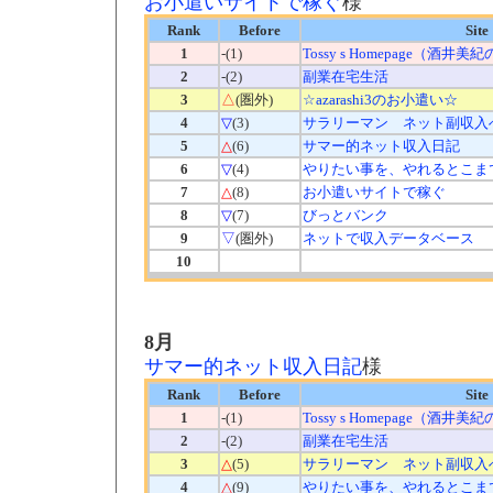
お小遣いサイトで稼ぐ
様
Rank
Before
Site
1
-(1)
Tossy s Homepage（酒井
2
-(2)
副業在宅生活
3
△
(圏外)
☆azarashi3のお小遣い☆
4
▽
(3)
サラリーマン ネット副収入
5
△
(6)
サマー的ネット収入日記
6
▽
(4)
やりたい事を、やれるとこま
7
△
(8)
お小遣いサイトで稼ぐ
8
▽
(7)
びっとバンク
9
▽
(圏外)
ネットで収入データベース
10
8月
サマー的ネット収入日記
様
Rank
Before
Site
1
-(1)
Tossy s Homepage（酒井
2
-(2)
副業在宅生活
3
△
(5)
サラリーマン ネット副収入
4
△
(9)
やりたい事を、やれるとこま