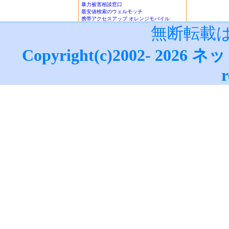
報！
■楽天銀行/イーバンクebank銀行
｜
ジャパンネット銀行/JNBバンク
｜
楽天銀行
ーバンク情報
｜
ジャパンネット銀行JNB情報
｜
NETeller（ネッテラー）口座
無断転載
設・利用法詳細
｜
ネットライフ
｜
ミュージックガイド-おすすめCDアルバム
(
ザ・ビートルズ/The Beatles
・
マイケル・ジャクソン/Michael Jackson
)｜
Copyright(c)2002-
2026
ネッ
データサイト
｜
更新情報
｜
ネット収入日記ブログ
｜
げん玉+げんﾓﾊﾞの攻略・
ぎ方
・
M
｜
●賞金付きランキング
｜
はてな
｜
r