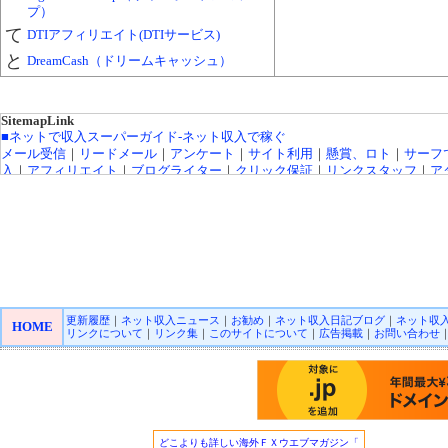
プ）
て
DTIアフィリエイト(DTIサービス)
と
DreamCash（ドリームキャッシュ）
SitemapLink
■ネットで収入スーパーガイド-ネット収入で稼ぐ
メール受信
｜
リードメール
｜
アンケート
｜
サイト利用
｜
懸賞、ロト
｜
サーフ
入
｜
アフィリエイト
｜
ブログライター
｜
クリック保証
｜
リンクスタッフ
｜
ア
ト広告
｜
カジノ広告
｜
キャッシング・クレジットカード
｜
治験モニター
｜
オ
インカジノ
｜
高収入バイトチャットレディー
｜
トラフィックエクスチェンジ
FX（外貨投資）
｜
投資信託
｜
収入実績
｜
収入ブログ/日記
｜
ネット収入ニュ
｜
■オンラインカジノ☆スーパーガイド-インターネットカジノ攻略法
Playtech/プレイテック
｜
Random Logic/ランダムロジック
｜
Microgaming/マ
ロゲーミング
｜
CryptoLogic/クリプトロジック
｜
カジノアフィリエイト
｜
オ
インカジノニュース
更新履歴
｜
ネット収入ニュース
｜
お勧め
｜
ネット収入日記ブログ
｜
ネット収
HOME
リンクについて
｜
リンク集
｜
このサイトについて
｜
広告掲載
｜
お問い合わせ
■★オンラインカジノKINGDOM★-ネットカジノ 必勝
オンラインカジノニュース
■アフィリエイトガイド
｜
アダルトアフィリエイトガイド
｜
オンラインカジ
フィリエイト
｜
広告主/マーチャントのアフィリエイト導入ガイド
｜
■リードメールスーパーガイド
｜
ad4u詳細
｜
■ネット収入NAVI
｜
■治験モニターガイド～治験バイト＆ボランティア募集