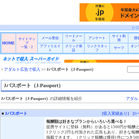
Jパス
リードメー
サイト利
メール受信
アンケート
懸
サイトマッ
ル
用
HOME
プ
アフィリエイ
クリック保
リンクスタッ
オン
一覧
・
2
サーフ
ト
証
フ
>
アダルト広告で収入
>>
Jパスポート（J-Passport）
Jパスポート（J-Passport）
Jパスポート（J-Passport）
の詳細情報を紹介
アダル
■
Jパスポート
[
収入実績あり
] [
J
報酬額は好きなプランからいろいろ選べる！
提携サイトに登録（無料）があると1500円が報酬
1クリック2円も付加された広告もあり、好きな報
掲載できます。（クリック報酬は獲得1件につき50