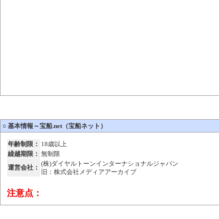
○
基本情報～宝船.net（宝船ネット）
年齢制限：
18歳以上
繰越期限：
無制限
(株)ダイヤルトーンインターナショナルジャパン
運営会社：
旧：株式会社メディアアーカイブ
注意点：