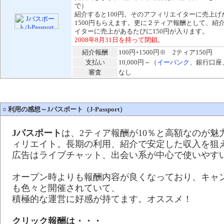
で）
紹介すると100円。そのアフィリエイターに売上げ
1500円もらえます。更に２ティア報酬として、紹
イターに売上があるたびに150円が入ります。
2008年8月31日を持って閉鎖。
紹介報酬
100円+1500円※ 2ティア150円
支払い
10,000円～（
イーバンク
、銀行口座
審査
なし
○
利用の感想～Jパスポート（J-Passport）
Jパスポート
は、2ティア報酬が10％と高額なのが魅
ィリエイト。長期の利用、紹介で安定した収入を狙
広告はライブチャット、出会い系が中心で使いやす
オープン時よりも報酬内容が良くなっており、キャ
も色々と開催されていて、
積極的な運営に好感が持てます。オススメ！
クリック報酬は・・・