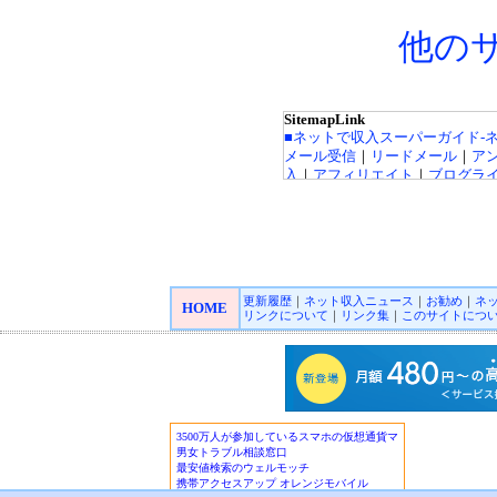
他の
SitemapLink
■ネットで収入スーパーガイド-
メール受信
｜
リードメール
｜
ア
入
｜
アフィリエイト
｜
ブログラ
ト広告
｜
カジノ広告
｜
キャッシ
インカジノ
｜
高収入バイトチャ
FX（外貨投資）
｜
投資信託
｜
収
｜
■オンラインカジノ☆スーパーガ
更新履歴
｜
ネット収入ニュース
｜
お勧め
｜
ネ
Playtech/プレイテック
｜
Rando
HOME
リンクについて
｜
リンク集
｜
このサイトにつ
ロゲーミング
｜
CryptoLogic
インカジノニュース
■★オンラインカジノKINGDO
オンラインカジノニュース
■アフィリエイトガイド
｜
アダル
フィリエイト
｜
広告主/マーチャ
■リードメールスーパーガイド
｜
■ネット収入NAVI
｜
■治験モニタ
報！