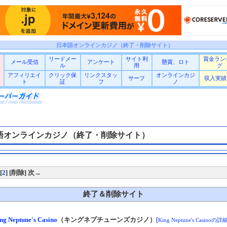
日本語オンラインカジノ（終了・削除サイト）
リードメー
サイト利
賞金ラン
メール受信
アンケート
懸賞、ロト
ル
用
グ
アフィリエイ
クリック保
リンクスタッ
オンラインカジ
サーフ
収入実績
ト
証
フ
ノ
語オンラインカジノ（終了・削除サイト）
 [
2
] [削除] 次→
終了＆削除サイト
ng Neptune's Casino
（キングネプチューンズカジノ）
[
King Neptune's Casinoの詳