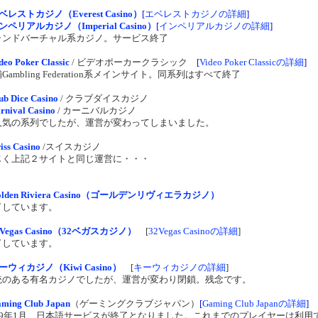
ベレストカジノ（Everest Casino）
[
エベレストカジノの詳細
]
ンペリアルカジノ（Imperial Casino）
[
インペリアルカジノの詳細
]
ランドバーチャル系カジノ。サービス終了
deo Poker Classic
/ ビデオポーカークラシック
[
Video Poker Classicの詳細
]
Gambling Federation系メインサイト。同系列はすべて終了
ub Dice Casino
/ クラブダイスカジノ
rnival Casino
/ カーニバルカジノ
人気の系列でしたが、運営が変わってしまいました。
iss Casino
/スイスカジノ
じく上記２サイトと同じ運営に・・・
olden Riviera Casino（ゴールデンリヴィエラカジノ）
了しています。
2Vegas Casino（32ベガスカジノ）
[
32Vegas Casinoの詳細
]
了しています。
ーウィカジノ（Kiwi Casino）
[
キーウィカジノの詳細
]
統のある有名カジノでしたが、運営が変わり閉鎖。残念です。
ming Club Japan
（ゲーミングクラブジャパン）
[
Gaming Club Japanの詳細
]
009年1月、日本語サービスが終了となりました。これまでのプレイヤーは利用