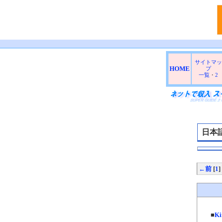
サイトマッ
HOME
プ
一覧
・
2
日本
←前
[
1
]
■
Ki