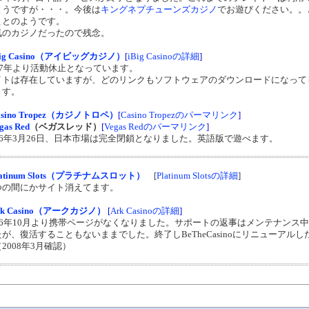
ようですが・・・。今後は
キングネプチューンズカジノ
でお遊びください。。
ことのようです。
気のカジノだったので残念。
Big Casino（アイビッグカジノ）
[
iBig Casinoの詳細
]
007年より活動休止となっています。
イトは存在していますが、どのリンクもソフトウェアのダウンロードになって
ます。
asino Tropez（カジノトロペ）
[
Casino Tropezのパーマリンク
]
gas Red
（ベガスレッド）
[
Vegas Redのパーマリンク
]
006年3月26日、日本市場は完全閉鎖となりました。英語版で遊べます。
latinum Slots（プラチナムスロット）
[
Platinum Slotsの詳細
]
つの間にかサイト消えてます。
rk Casino（アークカジノ）
[
Ark Casinoの詳細
]
006年10月より携帯ページがなくなりました。サポートの返事はメンテナンス
が、復活することもないままでした。終了しBeTheCasinoにリニューアルし
2008年3月確認）