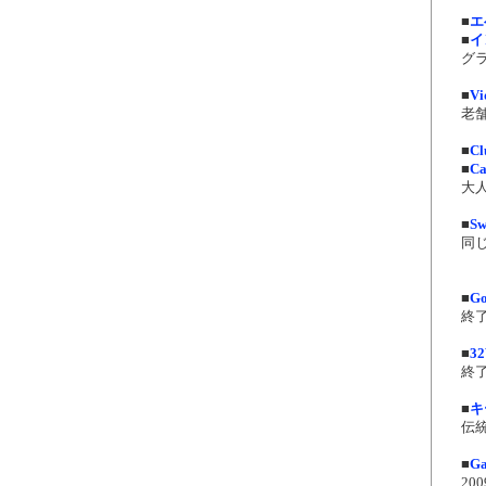
■
エ
■
イ
グ
■
Vi
老舗
■
Cl
■
Ca
大
■
Sw
同
■
G
終
■
3
終
■
キ
伝
■
Ga
2