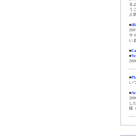
る
う
人
■
i
2
サ
い
■
C
■
Ve
2
■
P
い
■
A
2
した
様（