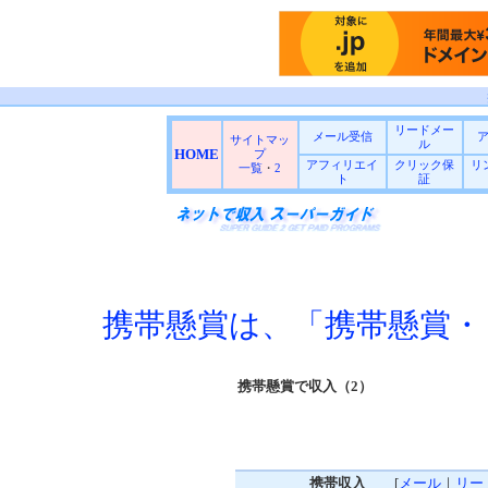
リードメー
メール受信
サイトマッ
ル
HOME
プ
アフィリエイ
クリック保
リ
一覧
・
2
ト
証
携帯懸賞は、「携帯懸賞・
携帯懸賞で収入（2）
携帯収入
[
メール
｜
リー