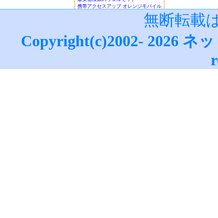
報！
無断転載
■楽天銀行/イーバンクebank銀行
ーバンク情報
｜
ジャパンネット銀
Copyright(c)2002-
2026
ネッ
設・利用法詳細
｜
ネットライフ
(
ザ・ビートルズ/The Beatles
・
マ
r
データサイト
｜
更新情報
｜
ネッ
ぎ方
・
M
｜
●賞金付きランキング
｜
はてな
｜