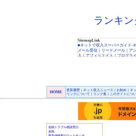
ランキン
SitemapLink
■ネットで収入スーパーガイド-
メール受信
｜
リードメール
｜
ア
入
｜
アフィリエイト
｜
ブログラ
ト広告
｜
カジノ広告
｜
キャッシ
インカジノ
｜
高収入バイトチャ
FX（外貨投資）
｜
投資信託
｜
収
｜
■オンラインカジノ☆スーパーガ
更新履歴
｜
ネット収入ニュース
｜
お勧め
｜
ネ
Playtech/プレイテック
｜
Rando
HOME
リンクについて
｜
リンク集
｜
このサイトにつ
ロゲーミング
｜
CryptoLogic
インカジノニュース
■★オンラインカジノKINGDO
オンラインカジノニュース
■アフィリエイトガイド
｜
アダル
フィリエイト
｜
広告主/マーチャ
■リードメールスーパーガイド
｜
■ネット収入NAVI
｜
■治験モニタ