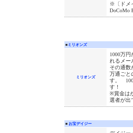
※〔ドメイ
DoCoMo E
■
ミリオンズ
1000
れるメー
その通数が
万通ごと
ミリオンズ
す。 10
す！
※賞金は
選者が出
■
お宝デイジー