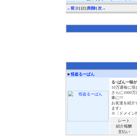
←前
[
1
] [2] [
削除
]
次→
■
怪盗るーぱん
るｰぱん一味が
10万通毎に現
さらに1000
事に!!!
お友達を紹介
ます♪
※〔ドメイン指定：
レート
紹介報酬
支払い