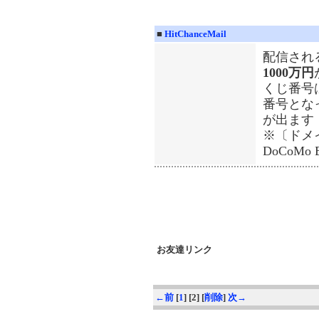
■
HitChanceMail
配信され
1000万円
くじ番号は
番号とな
が出ます
※〔ドメイン
DoCoMo E
お友達リンク
←前
[
1
] [2] [
削除
]
次→