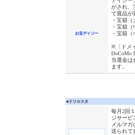
デイジー
がされ、
て賞品が
・宝箱（
・宝箱（
・宝箱（小
お宝デイジー
※〔ドメイ
DoCoMo E
当選金は
ます。
■
ドリ☆スタ
毎月2回
ジサービ
メルマガ
送られて