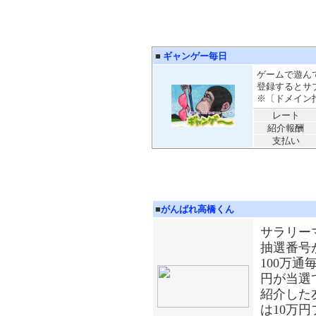
■
ギャンゲー毎日
ゲームで遊ん
登録するとサ
※〔ドメイン指定
レート
紹介報酬
支払い
■
がんばれ高橋くん
サラリー
抽選番号が
100万通
円が当選
紹介した
は10万