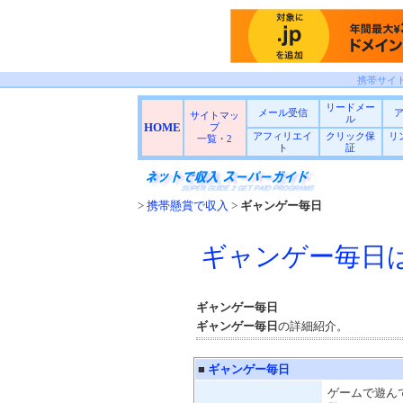
携帯サイ
リードメー
メール受信
サイトマッ
ル
HOME
プ
アフィリエイ
クリック保
リ
一覧
・
2
ト
証
>
携帯懸賞で収入
>
ギャンゲー毎日
ギャンゲー毎日
ギャンゲー毎日
ギャンゲー毎日
の詳細紹介。
■
ギャンゲー毎日
ゲームで遊ん