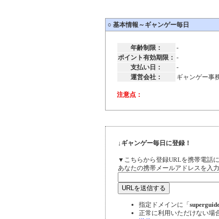
○
基本情報～ギャンゲー毎日
年齢制限：
-
ポイント有効期限：
-
支払い日：
-
運営会社：
ギャンゲー事
注意点：
↓ギャンゲー毎日に登録！
▼こちらから登録URLを携帯電話
あなたの携帯メールアドレスを入
指定ドメインに「
superguide
正常に利用いただけない場