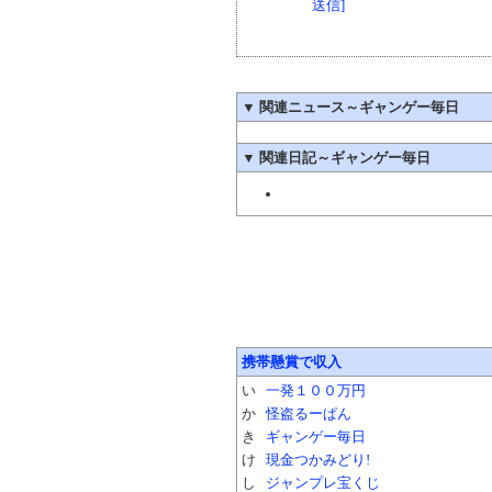
送信]
▼
関連ニュース～ギャンゲー毎日
▼
関連日記～ギャンゲー毎日
携帯懸賞で収入
い
一発１００万円
か
怪盗るーぱん
き
ギャンゲー毎日
け
現金つかみどり!
し
ジャンプレ宝くじ