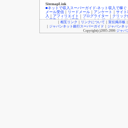
SitemapLink
■ネットで収入スーパーガイド-ネット収入で稼ぐ
メール受信
｜
リードメール
｜
アンケート
｜
サイト
入
｜
アフィリエイト
｜
ブログライター
｜
クリック
ト広告
｜
カジノ広告
｜
キャッシング・クレジット
｜
相互リンク
｜
リンクについて
｜
宣伝掲示板
インカジノ
｜
高収入バイトチャットレディー
｜
ト
｜
ジャパンネット銀行スーパーガイド
｜
ジャパンネッ
FX（外貨投資）
｜
投資信託
｜
収入実績
｜
収入ブロ
Copyright(c)2005-2006
ジャパ
｜
■オンラインカジノ☆スーパーガイド-インターネ
Playtech/プレイテック
｜
Random Logic/ランダ
ロゲーミング
｜
CryptoLogic/クリプトロジック
｜
インカジノニュース
■★オンラインカジノKINGDOM★-ネットカジノ
オンラインカジノニュース
■アフィリエイトガイド
｜
アダルトアフィリエイ
フィリエイト
｜
広告主/マーチャントのアフィリ
■リードメールスーパーガイド
｜
ad4u詳細
｜
■ネット収入NAVI
｜
■治験モニターガイド～治験
報！
■楽天銀行/イーバンクebank銀行
｜
ジャパンネット
ーバンク情報
｜
ジャパンネット銀行JNB情報
｜
N
設・利用法詳細
｜
ネットライフ
｜
ミュージックガ
(
ザ・ビートルズ/The Beatles
・
マイケル・ジャクソン/Mi
データサイト
｜
更新情報
｜
ネット収入日記ブログ
ぎ方
・
M
｜
●賞金付きランキング
｜
はてな
｜