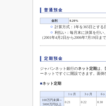
普通預金
金利
0.20%
計算方式：1年を365日とする
利払い：毎月末に決算を行い
（2001年4月2日から2006年7月19日まで
定期預金
ジャパンネット銀行の
ネット定期
は、
ーネットですぐに開設できます。面倒
■
ネット定期
1ヶ月
3ヶ月
6ヶ
100万円未満～
0.21
0.22
0.30
5000万円以上