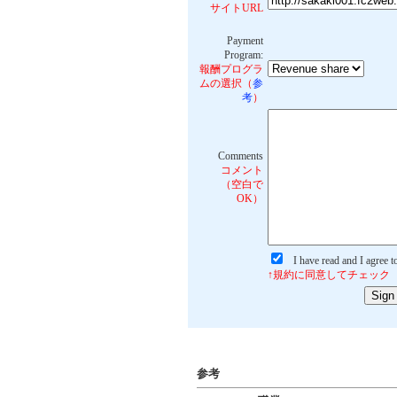
サイトURL
Payment
Program:
報酬プログラ
ムの選択（
参
考
）
Comments
コメント
（空白で
OK）
I have read and I agree t
↑規約に同意してチェック
参考