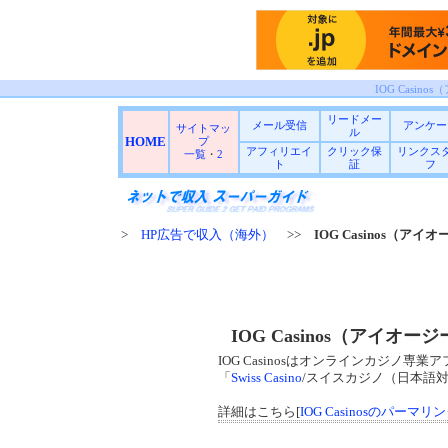
IOG Casi
リードメー
メール受信
アンケー
サイトマッ
ル
HOME
プ
アフィリエイ
クリック保
リンクス
一覧
・
2
ト
証
フ
>
HP広告で収入（海外）
>>
IOG Casinos（
IOG Casinos（アイオ
IOG Casinosはオンラインカジノ専
「
Swiss Casino
/スイスカジノ（日本語
詳細はこちら[
IOG Casinosのパーマリ