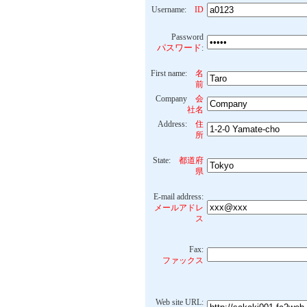
Username:
ID
Password
パスワード
:
First name:
名
前
Company
会
社名
Address:
住
所
State:
都道府
県
E-mail address:
メールアドレ
ス
Fax:
ファックス
Web site URL: