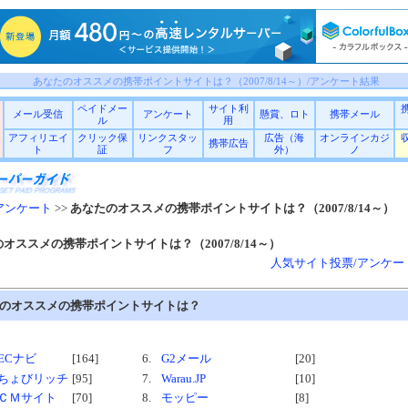
あなたのオススメの携帯ポイントサイトは？（2007/8/14～）/アンケート結果
ペイドメー
サイト利
メール受信
アンケート
懸賞、ロト
携帯メール
ル
用
アフィリエイ
クリック保
リンクスタッ
広告（海
オンラインカジ
携帯広告
ト
証
フ
外）
ノ
アンケート
>>
あなたのオススメの携帯ポイントサイトは？（2007/8/14～）
オススメの携帯ポイントサイトは？（2007/8/14～）
人気サイト投票/アンケー
のオススメの携帯ポイントサイトは？
ECナビ
[164]
6.
G2メール
[20]
ちょびリッチ
[95]
7.
Warau.JP
[10]
ＣＭサイト
[70]
8.
モッピー
[8]