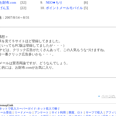
お財布.com
[32]
9.
NEO★ちり
[6]
げん玉
[22]
10.
ポイントメールモバイル
[5]
：2007/8/14～8/31
感想＞
果を見て５サイトほど登録してきました。
といってもPC版は登録してましたが・・・）
Cナビは、クリック広告がたくさんあって、この人気もうなづけますね。
分一番クリック広告多いかも・・・。
2メールは賛否両論ですが、どうなんでしょう。
く的には、お財布.comがお気に入り。
ページの
itemapLink
■ネットで収入スーパーガイド-ネット収入で稼ぐ
メール受信
｜
リードメール
｜
アンケート
｜
サイト利用
｜
懸賞、ロト
｜
サーフで収入
｜
アフィ