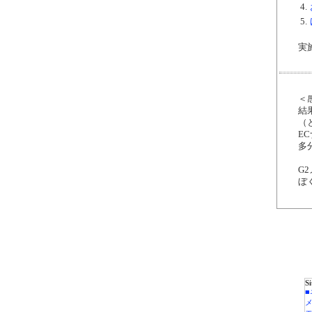
4.
5.
実施
＜
結
（
E
多
G
ぼ
S