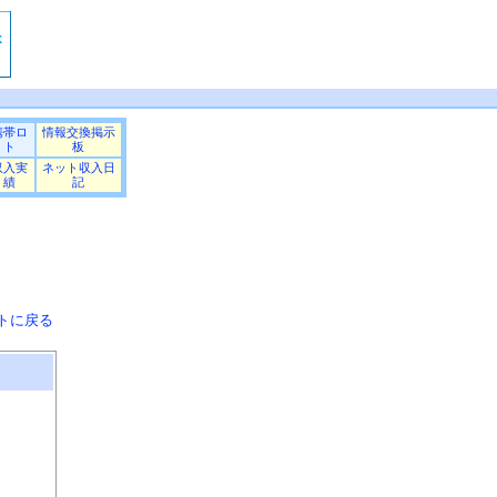
携帯ロ
情報交換掲示
ト
板
収入実
ネット収入日
績
記
トに戻る