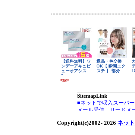
SitemapLink
■ネットで収入スーパー
メール受信
｜
リードメ
賞、ロト
｜
サーフで収
Copyright(c)2002-
2026
ネット
ー
｜
クリック保証
｜
リ
ノ広告
｜
キャッシング