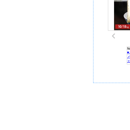
S
P
C
■
■
■