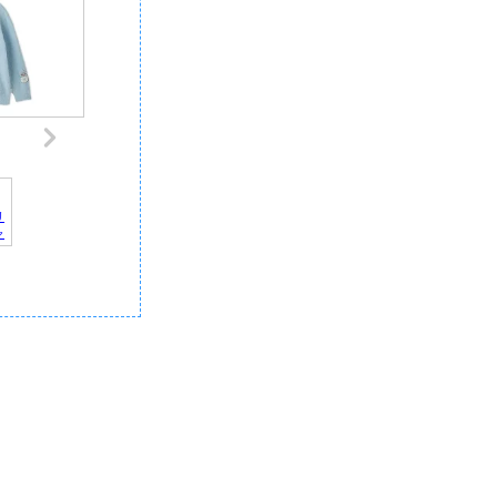
リ
ャ
デ
記
｜
報