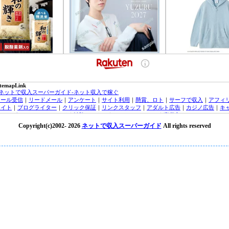
itemapLink
■ネットで収入スーパーガイド-ネット収入で稼ぐ
メール受信
｜
リードメール
｜
アンケート
｜
サイト利用
｜
懸賞、ロト
｜
サーフで収入
｜
アフィ
エイト
｜
ブログライター
｜
クリック保証
｜
リンクスタッフ
｜
アダルト広告
｜
カジノ広告
｜
キ
ッシング・クレジットカード
｜
治験モニター
｜
オンラインカジノ
｜
高収入バイトチャットレ
ィー
｜
トラフィックエクスチェンジ
｜
FX（外貨投資）
｜
投資信託
｜
収入実績
｜
収入ブログ/日
Copyright(c)2002-
2026
ネットで収入スーパーガイド
All rights reserved
｜
ネット収入ニュース
｜
■オンラインカジノ☆スーパーガイド-インターネットカジノ攻略法
laytech/プレイテック
｜
Random Logic/ランダムロジック
｜
Microgaming/マイクロゲーミング
ryptoLogic/クリプトロジック
｜
カジノアフィリエイト
｜
オンラインカジノニュース
★オンラインカジノKINGDOM★-ネットカジノ 必勝
オンラインカジノニュース
■アフィリエイトガイド
｜
アダルトアフィリエイトガイド
｜
オンラインカジノアフィリエイト
｜
広告主/マーチャントのアフィリエイト導入ガイド
｜
■リードメールスーパーガイド
｜
ad4u詳細
｜
ネット収入NAVI
｜
■治験モニターガイド～治験バイト＆ボランティア募集情報！
楽天銀行/イーバンクebank銀行
｜
ジャパンネット銀行/JNBバンク
｜
楽天銀行/イーバンク情