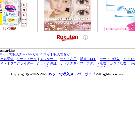
itemapLink
■ネットで収入スーパーガイド-ネット収入で稼ぐ
メール受信
｜
リードメール
｜
アンケート
｜
サイト利用
｜
懸賞、ロト
｜
サーフで収入
｜
アフィ
エイト
｜
ブログライター
｜
クリック保証
｜
リンクスタッフ
｜
アダルト広告
｜
カジノ広告
｜
キ
ッシング・クレジットカード
｜
治験モニター
｜
オンラインカジノ
｜
高収入バイトチャットレ
ィー
｜
トラフィックエクスチェンジ
｜
FX（外貨投資）
｜
投資信託
｜
収入実績
｜
収入ブログ/日
Copyright(c)2002-
2026
ネットで収入スーパーガイド
All rights reserved
｜
ネット収入ニュース
｜
■オンラインカジノ☆スーパーガイド-インターネットカジノ攻略法
laytech/プレイテック
｜
Random Logic/ランダムロジック
｜
Microgaming/マイクロゲーミング
ryptoLogic/クリプトロジック
｜
カジノアフィリエイト
｜
オンラインカジノニュース
★オンラインカジノKINGDOM★-ネットカジノ 必勝
オンラインカジノニュース
■アフィリエイトガイド
｜
アダルトアフィリエイトガイド
｜
オンラインカジノアフィリエイト
｜
広告主/マーチャントのアフィリエイト導入ガイド
｜
■リードメールスーパーガイド
｜
ad4u詳細
｜
ネット収入NAVI
｜
■治験モニターガイド～治験バイト＆ボランティア募集情報！
楽天銀行/イーバンクebank銀行
｜
ジャパンネット銀行/JNBバンク
｜
楽天銀行/イーバンク情