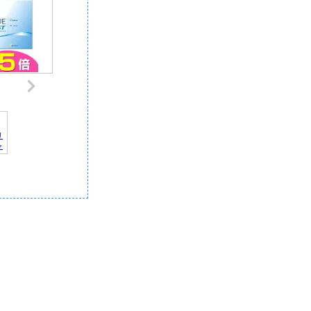
リ
ャ
デ
記
｜
報