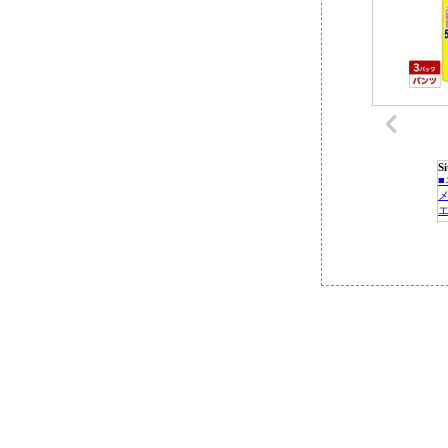
S
P
C
■
■
■