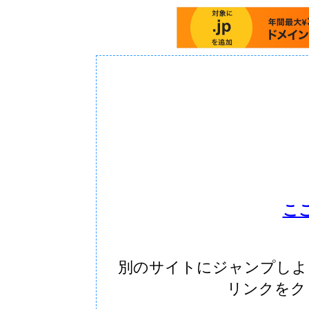
こ
別のサイトにジャンプしよ
リンクをク