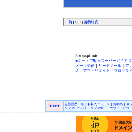
←前
[
1
] [2] [
削除
]
次→
SitemapLink
■ネットで収入スーパーガイド-
メール受信
｜
リードメール
｜
ア
入
｜
アフィリエイト
｜
ブログラ
ト広告
｜
カジノ広告
｜
キャッシ
インカジノ
｜
高収入バイトチャ
FX（外貨投資）
｜
投資信託
｜
収
｜
■オンラインカジノ☆スーパーガ
更新履歴
｜
ネット収入ニュース
｜
お勧め
｜
ネ
Playtech/プレイテック
｜
Rando
HOME
リンクについて
｜
リンク集
｜
このサイトにつ
ロゲーミング
｜
CryptoLogic
インカジノニュース
■★オンラインカジノKINGDO
オンラインカジノニュース