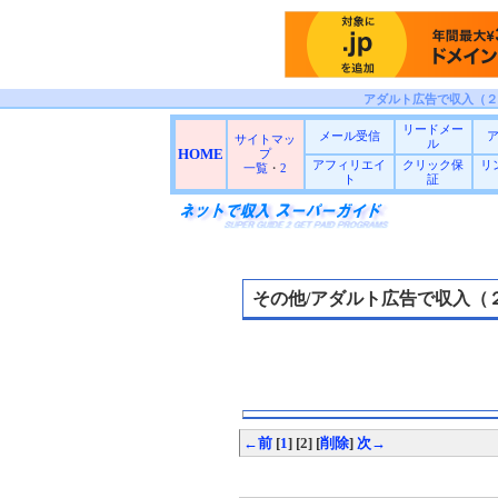
アダルト広告で収入（２
リードメー
メール受信
サイトマッ
ル
HOME
プ
アフィリエイ
クリック保
リ
一覧
・
2
ト
証
その他/アダルト広告で収入
（
←前
[
1
] [2] [
削除
]
次→