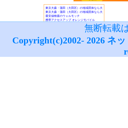
■アフィリエイトガイド
｜
アダル
フィリエイト
｜
広告主/マーチャ
■リードメールスーパーガイド
｜
■ネット収入NAVI
｜
■治験モニタ
報！
無断転載
■楽天銀行/イーバンクebank銀行
ーバンク情報
｜
ジャパンネット銀
Copyright(c)2002-
2026
ネッ
設・利用法詳細
｜
ネットライフ
(
ザ・ビートルズ/The Beatles
・
マ
r
データサイト
｜
更新情報
｜
ネッ
ぎ方
・
M
｜
●賞金付きランキング
｜
はてな
｜