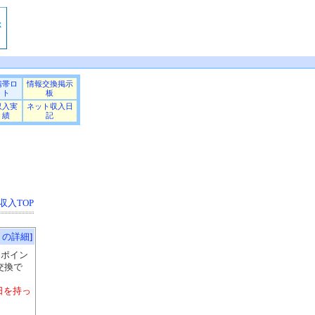
携帯ロ
情報交換掲示
ト
板
収入実
ネット収入日
績
記
収入TOP
トの詳細
]
んポイン
交換で
日を持っ