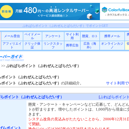
ぷれぱらポイント（ぷれぜんとぱらだいす）でポイントGET
ペイドメー
サイト利
メール受信
アンケート
懸賞、ロト
携帯メール
ル
用
アフィリエイ
クリック保
リンクスタッ
広告（海
オンラインカジ
携帯広告
ト
証
フ
外）
ノ
入
>>
ぷれぱらポイント（ぷれぜんとぱらだいす）
らポイント（ぷれぜんとぱらだいす）
らポイント（ぷれぜんとぱらだいす）
の詳細紹介。
サイト利用で
ぱらポイント（ぷれぜんとぱらだいす）
[
ぷれぱらポイン
懸賞・アンケート・キャンペーンなどに応募して、どんど
トが貯まります。増やしたポイントは、1,000円から現金に
きます。
システム改良の見込みがたたないことから、2006年12月31
て閉鎖。
ぱらポイント
換金については2007年の2月28日までとなります。