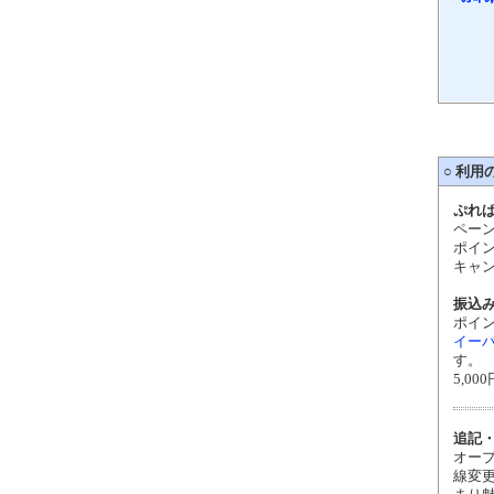
○
利用
ぷれ
ペー
ポイ
キャ
振込
ポイン
イー
す。
5,0
追記
オー
線変