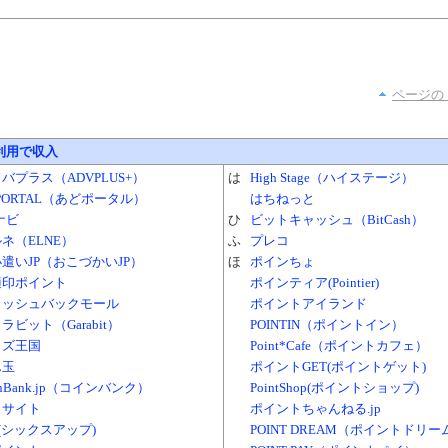
ページの
利用で収入
バプラス（ADVPLUS+）
は
High Stage（ハイステージ）
PORTAL（あどポータル）
はちねっと
ナビ
ひ
ビットキャッシュ（BitCash）
ネ（ELNE）
ふ
プレコ
遣いJP（おこづかいJP）
ほ
ポインちょ
適印ポイント
ポインティア(Pointier)
ャッシュバックモール
ポイントアイランド
ラビット（Garabit）
POINTIN（ポイントイン）
イズ王国
Point*Cafe（ポイントカフェ）
ん玉
ポイントGET(ポイントゲット)
inBank.jp（コインバンク）
PointShop(ポイントショップ)
Ｍサイト
ポイントちゃんねる.jp
p(シックスアップ)
POINT DREAM（ポイントドリー