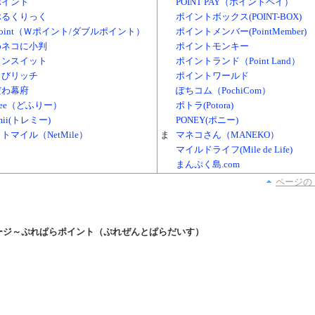
ポイント
POINT PAY（ポイントペイ）
ぶるくりっく
ポイントボックス(POINT-BOX)
Point（Ｗポイント/ダブルポイント）
ポイントメンバー(PointMember)
めネコに小判
ポイントモンキー
ャンスイット
ポイントランド（Point Land）
ょびリッチ
ポイントワールド
だわ幕府
ぽちコム（PochiCom）
free（どふりー）
ポトラ(Potora)
mii(トレミー)
PONEY(ポニー)
トマイル（NetMile）
ま
マネコさん（MANEKO）
マイルドライフ(Mile de Life)
まんぷく島.com
ページの
ージ～ぷれぱらポイント（ぷれぜんとぱらだいす）