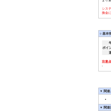
まり
システ
換金に
○
基本
ポイ
注意
-
▼
関連
▼
関連