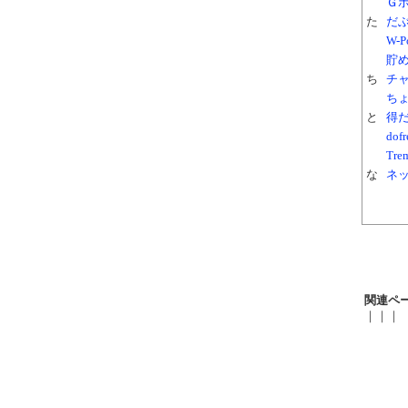
Ｇ
た
だ
W-
貯
ち
チ
ち
と
得
do
Tre
な
ネッ
関連ペ
｜｜｜