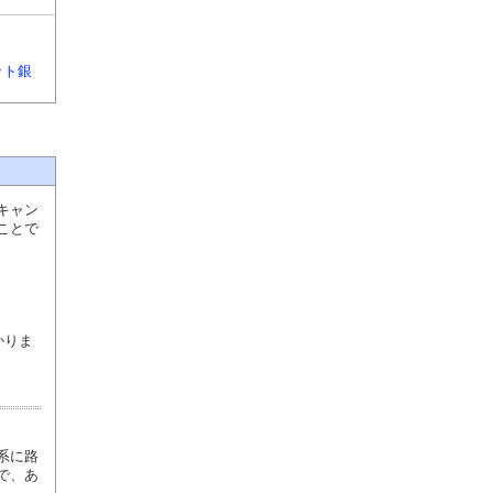
ット銀
キャン
ことで
かりま
系に路
で、あ