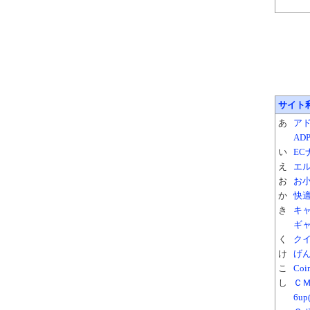
サイト
あ
アド
AD
い
EC
え
エル
お
お小
か
快
き
キ
ギャ
く
ク
け
げ
こ
Co
し
Ｃ
6u