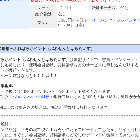
レート
1P=1円
登録ボーナス
100円
紹介報酬
なし
1,000円から現金（
イーバンク
・
ジャパンネ
支払い
行
・銀行口座）
の感想～ぷれぱらポイント（ぷれぜんとぱらだいす）
ぱらポイント（ぷれぜんとぱらだいす）
は加盟サイトで、懸賞・アンケート・
ンに応募したり、無料会員登録、資料請求などのサービスに申し込んだりする
ントが獲得できます。
ンペーン数はなんと６００以上！
み手数料
トの換金は1,000ポイントから、500ポイント単位となります。
バンク
・
ジャパンネット銀行
・銀行口座いずれも200円の振り込み手数料がか
00円以上のお振込みの場合は、振込み手数料は無料となります。
・雑談：
プン当初は、「その場で現金１万円が当たるスピード」でしたが、サイト利用
更したようです。
会員登録、資料請求などでしかポイントの獲得はできないの