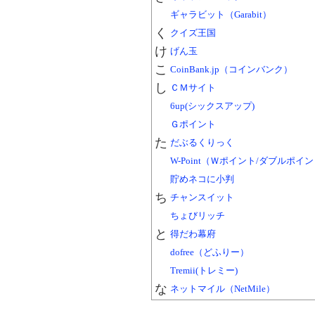
ギャラビット（Garabit）
く
クイズ王国
け
げん玉
こ
CoinBank.jp（コインバンク）
し
ＣＭサイト
6up(シックスアップ)
Ｇポイント
た
だぶるくりっく
W-Point（Ｗポイント/ダブルポイ
貯めネコに小判
ち
チャンスイット
ちょびリッチ
と
得だわ幕府
dofree（どふりー）
Tremii(トレミー)
な
ネットマイル（NetMile）