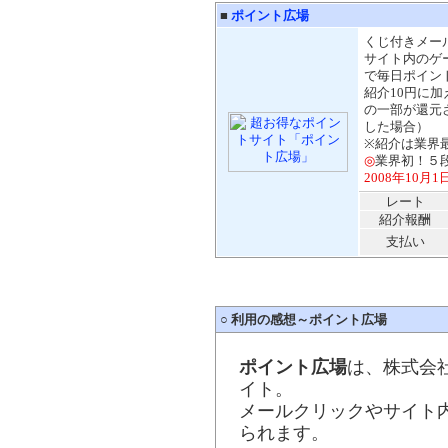
■
ポイント広場
くじ付きメー
サイト内のゲ
で毎日ポイン
紹介10円に
の一部が還元
した場合）
※紹介は業界
◎
業界初！５
2008年10
レート
紹介報酬
支払い
○
利用の感想～ポイント広場
ポイント広場
は、株式会
イト。
メールクリックやサイト
られます。