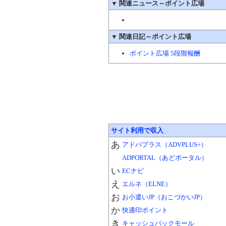
▼
関連ニュース～ポイント広場
▼
関連日記～ポイント広場
ポイント広場 5段階報酬
サイト利用で収入
あ
アドバプラス（ADVPLUS+）
ADPORTAL（あどポータル）
い
ECナビ
え
エルネ（ELNE）
お
お小遣いJP（おこづかいJP）
か
快適印ポイント
き
キャッシュバックモール