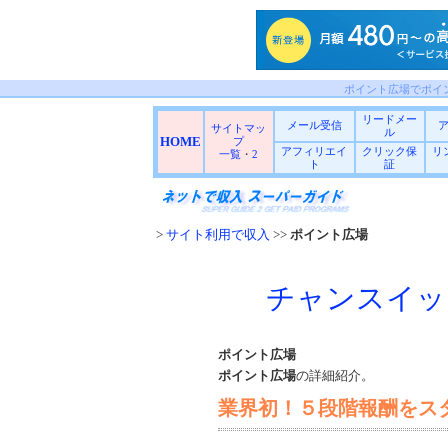
ポイント広場でポイ
リードメー
メール受信
サイトマッ
ル
HOME
プ
アフィリエイ
クリック保
リ
一覧
・
2
ト
証
>
サイト利用で収入
>>
ポイント広場
チャンスイッ
ポイント広場
ポイント広場
の詳細紹介。
業界初！５段階報酬をス