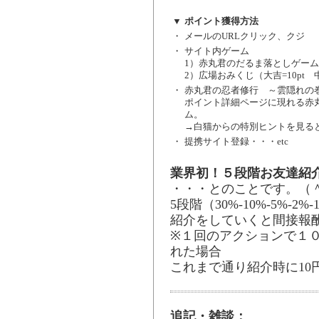
▼
ポイント獲得方法
・
メールのURLクリック、クジ
・
サイト内ゲーム
1）赤丸君のだるま落としゲーム
2）広場おみくじ（大吉=10pt 中吉
・
赤丸君の忍者修行 ～雲隠れの
ポイント詳細ページに現れる赤
ム。
→白猫からの特別ヒントを見る
・
提携サイト登録・・・etc
業界初！５段階お友達紹
・・・とのことです。（＾
5段階（30%-10%-5%-2%-
紹介をしていくと間接報
※１回のアクションで１
れた場合
これまで通り紹介時に10円
追記・雑談：