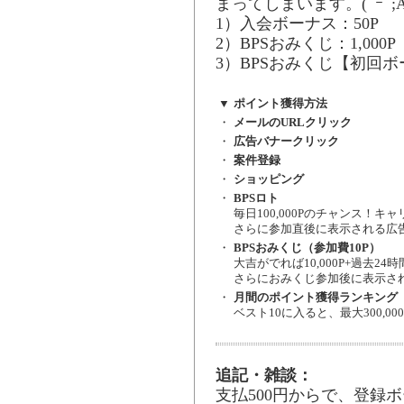
まってしまいます。(ﾟｰﾟ;
1）入会ボーナス：50P
2）BPSおみくじ：1,000P
3）BPSおみくじ【初回ボー
▼
ポイント獲得方法
・
メールのURLクリック
・
広告バナークリック
・
案件登録
・
ショッピング
・
BPSロト
毎日100,000Pのチャンス！キャ
さらに参加直後に表示される広告
・
BPSおみくじ（参加費10P）
大吉がでれば10,000P+過去
さらにおみくじ参加後に表示され
・
月間のポイント獲得ランキング
ベスト10に入ると、最大300,
追記・雑談：
支払500円からで、登録