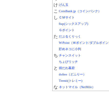
け
げん玉
こ
CoinBank.jp（コインバンク）
し
ＣＭサイト
6up(シックスアップ)
Ｇポイント
た
だぶるくりっく
W-Point（Ｗポイント/ダブルポイ
貯めネコに小判
ち
チャンスイット
ちょびリッチ
と
得だわ幕府
dofree（どふりー）
Tremii(トレミー)
な
ネットマイル（NetMile）