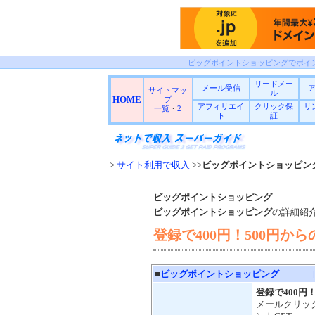
ビッグポイントショッピングでポイ
リードメー
メール受信
サイトマッ
ル
HOME
プ
アフィリエイ
クリック保
リ
一覧
・
2
ト
証
>
サイト利用で収入
>>
ビッグポイントショッピン
ビッグポイントショッピング
ビッグポイントショッピング
の詳細紹
登録で400円！500円か
■
ビッグポイントショッピング
登録で400円
メールクリッ