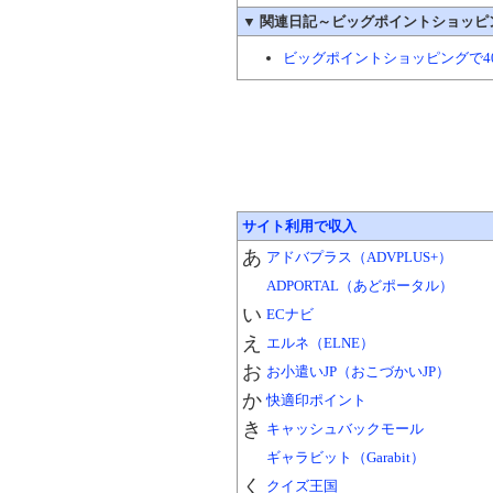
▼
関連日記～ビッグポイントショッピ
ビッグポイントショッピングで40
サイト利用で収入
あ
アドバプラス（ADVPLUS+）
ADPORTAL（あどポータル）
い
ECナビ
え
エルネ（ELNE）
お
お小遣いJP（おこづかいJP）
か
快適印ポイント
き
キャッシュバックモール
ギャラビット（Garabit）
く
クイズ王国