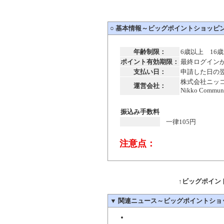
○
基本情報～ビッグポイントショッピ
年齢制限：
6歳以上 16
ポイント有効期限：
最終ログイン
支払い日：
申請した日の
株式会社ニッ
運営会社：
Nikko Communi
振込み手数料
一律105円
注意点：
↑ビッグポイン
▼
関連ニュース～ビッグポイントショ