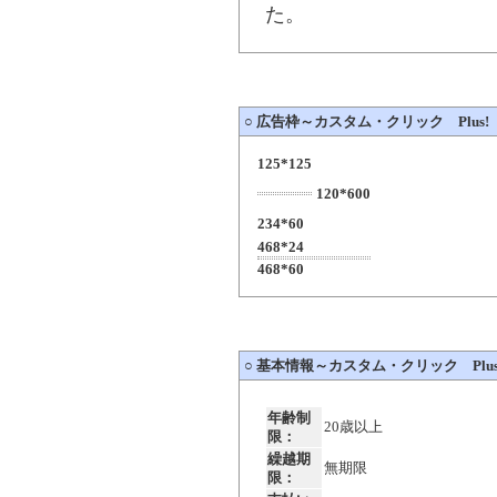
た。
○
広告枠～カスタム・クリック Plus!（Cust
125*125
120*600
234*60
468*24
468*60
○
基本情報～カスタム・クリック Plus!（Cu
年齢制
20歳以上
限：
繰越期
無期限
限：