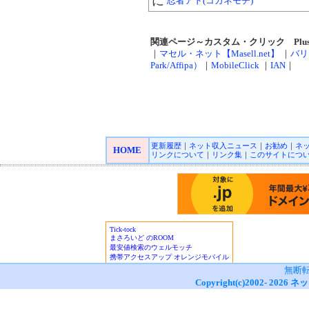
に
忍者アド(コガネモチ)
関連ページ～カスタム・クリック Plus!（Cus
｜
マセル・ネット【Masell.net】
｜
バリ
Park/Affipa）
｜
MobileClick
｜
IAN
｜
更新履歴
｜
ネット収入ニュース
｜
お勧め
｜
ネ
HOME
リンクについて
｜
リンク集
｜
このサイトにつ
無断
Copyright(c)2002-
2026
ネッ