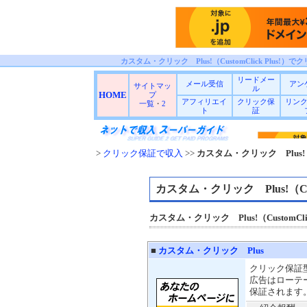
カスタム・クリック Plus!（CustomClick Plus!）
リードメー
メール受信
アン
サイトマッ
ル
HOME
プ
アフィリエイ
クリック保
リン
一覧
・
2
ト
証
>
クリック保証で収入
>>
カスタム・クリック Plus!（Cus
カスタム・クリック Plus!（Custo
カスタム・クリック Plus!（CustomClick
■
カスタム・クリック Plus
クリック保証
広告はローテ
保証されます