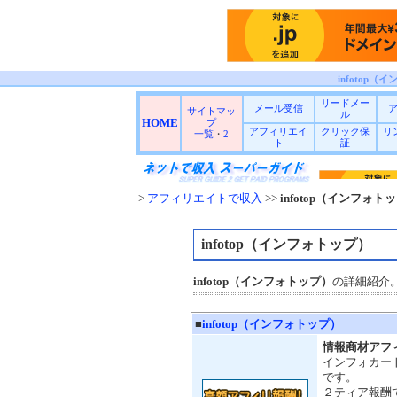
infotop
リードメー
メール受信
サイトマッ
ル
HOME
プ
アフィリエイ
クリック保
リ
一覧
・
2
ト
証
>
アフィリエイトで収入
>>
infotop（インフォト
infotop（インフォトップ）
infotop（インフォトップ）
の詳細紹介
■
infotop（インフォトップ）
情報商材アフ
インフォカー
です。
２ティア報酬