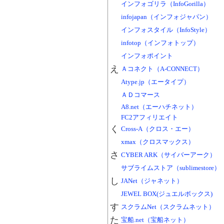
インフォゴリラ（InfoGorilla）
infojapan（インフォジャパン）
インフォスタイル（InfoStyle）
infotop（インフォトップ）
インフォポイント
え
Ａコネクト（A-CONNECT）
Atype.jp（エータイプ）
ＡＤコマース
A8.net（エーハチネット）
FC2アフィリエイト
く
Cross-A（クロス・エー）
xmax（クロスマックス）
さ
CYBER ARK（サイバーアーク）
サブライムストア（sublimestore）
し
JANet（ジャネット）
JEWEL BOX(ジュエルボックス)
す
スクラムNet（スクラムネット）
た
宝船.net（宝船ネット）