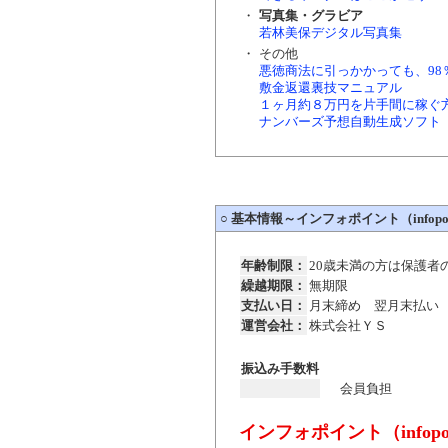
・
写真集・グラビア
若林美保デジタル写真集
・
その他
悪徳商法に引っかかっても、98
敷金返還裏技マニュアル
１ヶ月約８万円を片手間に稼ぐ
ナンバーズ予想自動生成ソフト
○
基本情報～インフォポイント（infopoi
年齢制限：
20歳未満の方は保護者
繰越期限：
無期限
支払い日：
月末締め 翌月末払い
運営会社：
株式会社ＹＳ
振込み手数料
会員負担
インフォポイント（infop