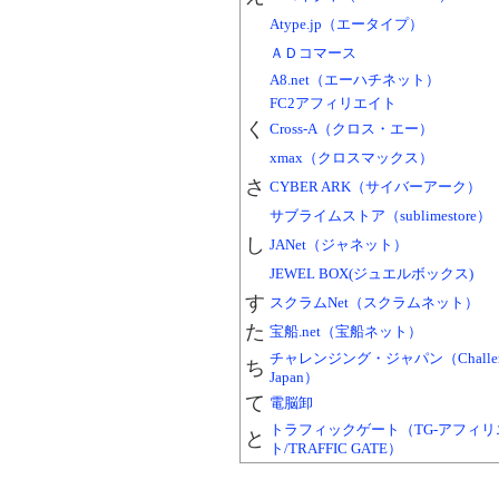
Atype.jp（エータイプ）
ＡＤコマース
A8.net（エーハチネット）
FC2アフィリエイト
く
Cross-A（クロス・エー）
xmax（クロスマックス）
さ
CYBER ARK（サイバーアーク）
サブライムストア（sublimestore）
し
JANet（ジャネット）
JEWEL BOX(ジュエルボックス)
す
スクラムNet（スクラムネット）
た
宝船.net（宝船ネット）
チャレンジング・ジャパン（Challen
ち
Japan）
て
電脳卸
トラフィックゲート（TG-アフィリ
と
ト/TRAFFIC GATE）