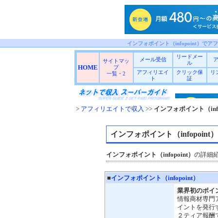
インフォポイント（infopoint）でア
リードメー
メール受信
サイトマッ
ル
HOME
プ
アフィリエイ
クリック保
リ
一覧
・
2
ト
証
>
アフィリエイトで収入
>>
インフォポイント（info
インフォポイント（infopoint）
インフォポイント（infopoint）
の詳細
■
インフォポイント（infopoint）
業界初のポイ
情報商材専門
イントを発行
２ティア報酬