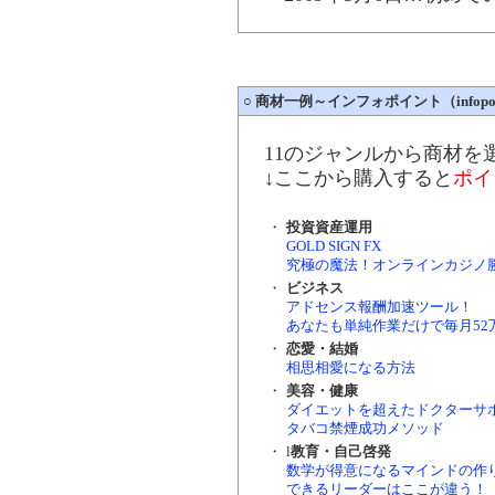
○
商材一例～インフォポイント（infopoi
11のジャンルから商材を
↓ここから購入すると
ポイ
・
投資資産運用
GOLD SIGN FX
究極の魔法！オンラインカジノ
・
ビジネス
アドセンス報酬加速ツール！
あなたも単純作業だけで毎月52
・
恋愛・結婚
相思相愛になる方法
・
美容・健康
ダイエットを超えたドクターサ
タバコ禁煙成功メソッド
・
l
教育・自己啓発
数学が得意になるマインドの作
できるリーダーはここが違う！