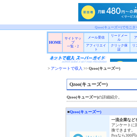
Qzoo(キューズー)でモニ
リードメー
メール受信
サイトマッ
ル
HOME
プ
アフィリエイ
クリック保
リ
一覧
・
2
ト
証
>
アンケートで収入
>>
Qzoo(キューズー)
Qzoo(キューズー)
Qzoo(キューズー)
の詳細紹介。
■
Qzoo(キューズー)
一流企業など
アンケートに
換できます。
Pexなら30