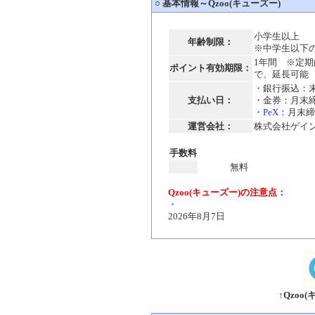
○
基本情報～Qzoo(キューズー)
小学生以上
年齢制限：
※中学生以下
1年間 ※定
ポイント有効期限：
で、延長可能
・銀行振込：
支払い日：
・金券：月末締
・
PeX
：月末締
運営会社：
株式会社ゲイン（G
手数料
無料
Qzoo(キューズー)の注意点：
・
2026年8月7日
↑Qzo