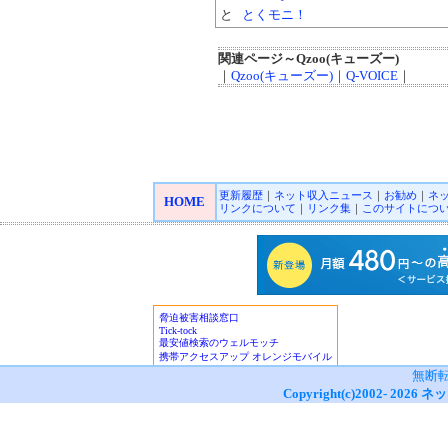
と
とくモニ！
関連ページ～Qzoo(キューズー)
｜
Qzoo(キューズー)
｜
Q-VOICE
｜
更新履歴
｜
ネット収入ニュース
｜
お勧め
｜
ネ
HOME
リンクについて
｜
リンク集
｜
このサイトにつ
無断
Copyright(c)2002-
2026
ネッ