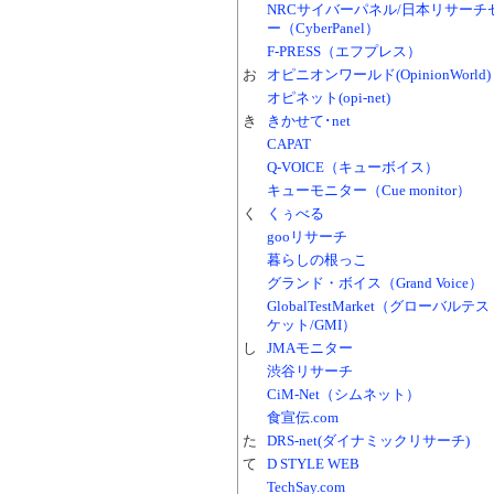
NRCサイバーパネル/日本リサーチ
ー（CyberPanel）
F-PRESS（エフプレス）
お
オピニオンワールド(OpinionWorld)
オピネット(opi-net)
き
きかせて･net
CAPAT
Q-VOICE（キューボイス）
キューモニター（Cue monitor）
く
くぅべる
gooリサーチ
暮らしの根っこ
グランド・ボイス（Grand Voice）
GlobalTestMarket（グローバルテ
ケット/GMI）
し
JMAモニター
渋谷リサーチ
CiM-Net（シムネット）
食宣伝.com
た
DRS-net(ダイナミックリサーチ)
て
D STYLE WEB
TechSay.com