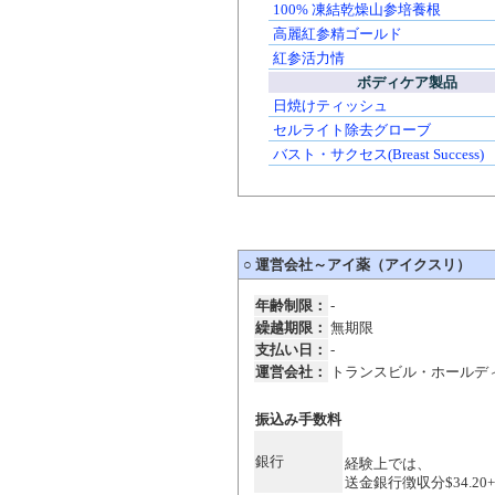
100% 凍結乾燥山参培養根
高麗紅参精ゴールド
紅参活力情
ボディケア製品
日焼けティッシュ
セルライト除去グローブ
バスト・サクセス(Breast Success)
○
運営会社～アイ薬（アイクスリ）
年齢制限：
-
繰越期限：
無期限
支払い日：
-
運営会社：
トランスビル・ホールデ
振込み手数料
銀行
経験上では、
送金銀行徴収分$34.20