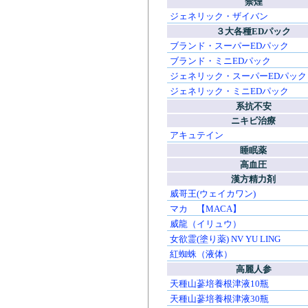
禁煙
ジェネリック・ザイバン
３大各種EDパック
ブランド・スーパーEDパック
ブランド・ミニEDパック
ジェネリック・スーパーEDパック
ジェネリック・ミニEDパック
系抗不安
ニキビ治療
アキュテイン
睡眠薬
高血圧
漢方精力剤
威哥王(ウェイカワン)
マカ 【MACA】
威龍（イリュウ）
女欲霊(塗り薬) NV YU LING
紅蜘蛛（液体）
高麗人参
天種山蔘培養根津液10瓶
天種山蔘培養根津液30瓶