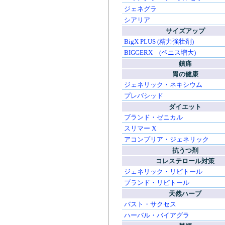
ジェネグラ
シアリア
サイズアップ
BigX PLUS (精力強壮剤)
BIGGERX (ペニス増大)
鎮痛
胃の健康
ジェネリック・ネキシウム
プレバシッド
ダイエット
ブランド・ゼニカル
スリマー X
アコンプリア・ジェネリック
抗うつ剤
コレステロール対策
ジェネリック・リピトール
ブランド・リピトール
天然ハーブ
バスト・サクセス
ハーバル・バイアグラ