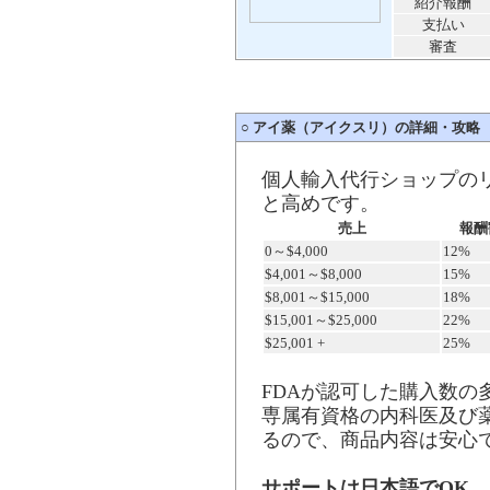
紹介報酬
支払い
審査
○
アイ薬（アイクスリ）の詳細・攻略
個人輸入代行ショップのリ
と高めです。
売上
報酬
0～$4,000
12%
$4,001～$8,000
15%
$8,001～$15,000
18%
$15,001～$25,000
22%
$25,001 +
25%
FDAが認可した購入数の
専属有資格の内科医及び
るので、商品内容は安心
サポートは日本語でOK