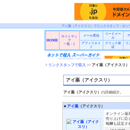
アイ薬（アイクスリ）でリンクスタッフ・オン
リードメー
メール受信
サイトマッ
ル
HOME
プ
アフィリエイ
クリック保
リ
一覧
・
2
ト
証
>
リンクスタッフで収入
>>
アイ薬（アイクスリ）
アイ薬（アイクスリ）
アイ薬（アイクスリ）
の詳細紹介。
■
アイ薬
（アイクスリ）
オンライン薬
売り上げに応
報酬も設定さ