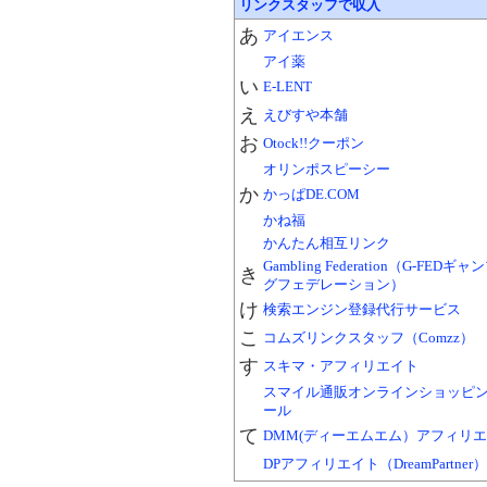
リンクスタッフで収入
あ
アイエンス
アイ薬
い
E-LENT
え
えびすや本舗
お
Otock!!クーポン
オリンポスピーシー
か
かっぱDE.COM
かね福
かんたん相互リンク
Gambling Federation（G-FEDギ
き
グフェデレーション）
け
検索エンジン登録代行サービス
こ
コムズリンクスタッフ（Comzz）
す
スキマ・アフィリエイト
スマイル通販オンラインショッピ
ール
て
DMM(ディーエムエム）アフィリ
DPアフィリエイト（DreamPartner）