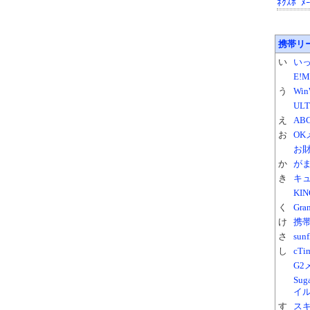
ﾈｸｽﾎﾟﾒ
携帯リ
い
い
E!
う
Wi
UL
え
AB
お
OK
お財
か
が
き
キュ
KI
く
Gr
け
携
さ
su
し
cT
G2
Su
イ
す
ス