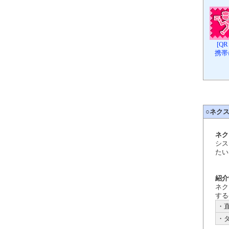
[Q
携帯
○
ネク
ネク
シス
たい
紹介
ネク
する
・
・