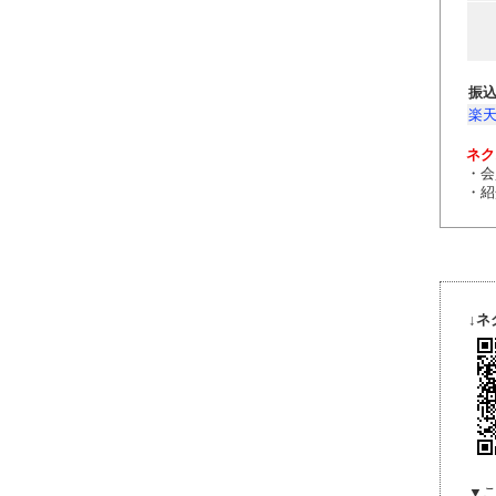
振
楽
ネク
・会
・紹
↓ネ
▼こ