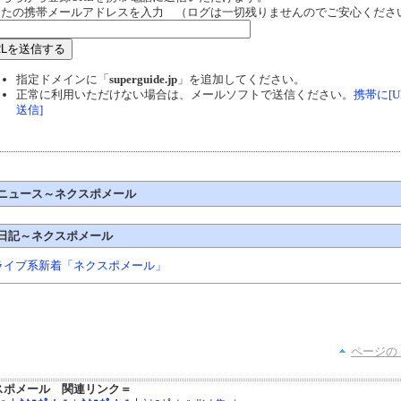
なたの携帯メールアドレスを入力 （ログは一切残りませんのでご安心くださ
指定ドメインに「
superguide.jp
」を追加してください。
正常に利用いただけない場合は、メールソフトで送信ください。
携帯に[U
送信]
ニュース～ネクスポメール
日記～ネクスポメール
ライブ系新着「ネクスポメール」
ページの
スポメール 関連リンク＝