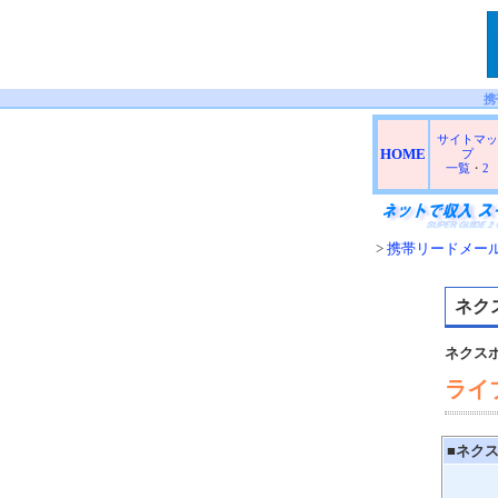
携
サイトマッ
HOME
プ
一覧
・
2
>
携帯リードメー
ネク
ネクス
ライ
■
ネク