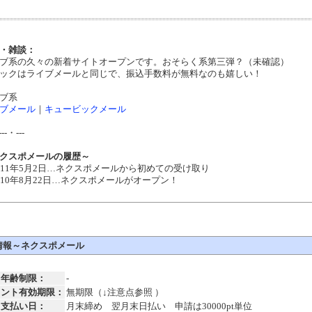
・雑談：
ブ系の久々の新着サイトオープンです。おそらく系第三弾？（未確認）
ックはライブメールと同じで、振込手数料が無料なのも嬉しい！
ブ系
ブメール
｜
キュービックメール
---・---
クスポメールの履歴～
011年5月2日…ネクスポメールから初めての受け取り
010年8月22日…ネクスポメールがオープン！
情報～ネクスポメール
年齢制限：
-
イント有効期限：
無期限（↓注意点参照 ）
支払い日：
月末締め 翌月末日払い 申請は30000pt単位