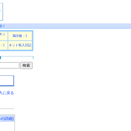
稼ぐ
キン
掲示板
・
2
・
2
ネット収入日記
入に戻る
ルの詳細
]