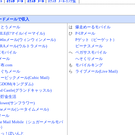
ｰﾙ
｜
ﾈｸｽﾎﾟﾒｰﾙ
｜
ﾈｸｽﾎﾟﾒｰﾙ
｜
ﾈｸｽﾎﾟﾒｰﾙ-ﾘﾝｸ集
｜
ードメールで収入
っとうメール
は
爆走めーるモバイル
MILE(E!マイル/イーマイル)
ひ
P-UPメール
nWinメール(ウィンウィンメール)
Pゲット（ピーゲット）
TRAメール(ウルトラメール)
ビーナスメール
Cモバイル
へ
ペガサスモバイル
メール
へそくりメール
布.com
も
モバイルキング
まぐちメール
ら
ライブメール(Live Mail)
ービックメール(Cubic Mail)
NGDOM(キングダム)
and Castle(グランドキャッスル)
帯貯金生活
nflower(サンフラワー)
imeメール(シータイムメール)
メール
gar Mail Mobile（シュガーメールモバ
ル）
キっ！ぽいんと