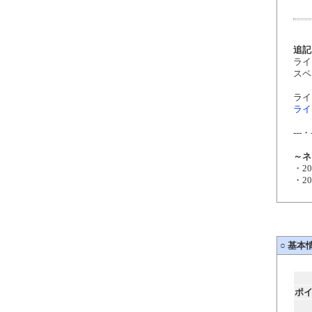
追記
ライ
スペ
ライ
ライ
---・
～ネ
・2
・2
○
基本
ポ