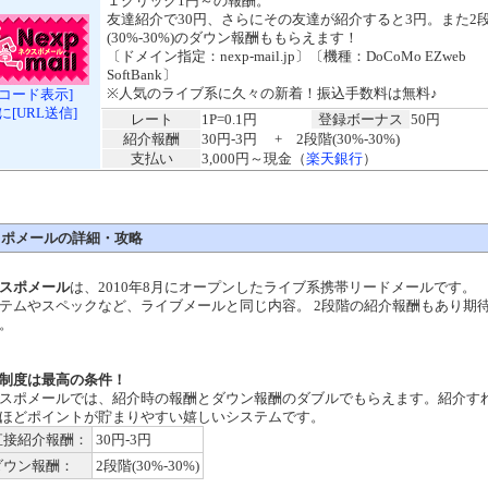
１クリック1円～の報酬。
友達紹介で30円、さらにその友達が紹介すると3円。また2
(30%-30%)のダウン報酬ももらえます！
〔ドメイン指定：nexp-mail.jp〕〔機種：DoCoMo EZweb
SoftBank〕
※人気のライブ系に久々の新着！振込手数料は無料♪
Rコード表示]
に[URL送信]
レート
1P=0.1円
登録ボーナス
50円
紹介報酬
30円-3円 + 2段階(30%-30%)
支払い
3,000円～現金（
楽天銀行
）
スポメールの詳細・攻略
スポメール
は、2010年8月にオープンしたライブ系携帯リードメールです。
テムやスペックなど、ライブメールと同じ内容。 2段階の紹介報酬もあり期
。
制度は最高の条件！
スポメールでは、紹介時の報酬とダウン報酬のダブルでもらえます。紹介す
ほどポイントが貯まりやすい嬉しいシステムです。
直接紹介報酬：
30円-3円
ダウン報酬：
2段階(30%-30%)