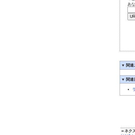
あ
▼
関連
▼
関連
＝ネク