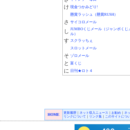
け
現金つかみどり!
懸賞ラッシュ（懸賞RUSH）
さ
サイコロメール
JUMBOくじメール（ジャンボくじ
し
ル）
す
スクラッちぇ
スロットメール
そ
ゾロメール
と
富くじ
に
日刊★ロト４
更新履歴
｜
ネット収入ニュース
｜
お勧め
｜
ネ
HOME
リンクについて
｜
リンク集
｜
このサイトにつ