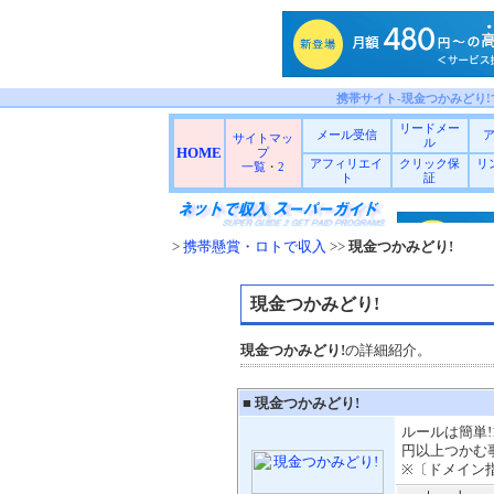
携帯サイト-現金つかみどり
リードメー
メール受信
サイトマッ
ル
HOME
プ
アフィリエイ
クリック保
リ
一覧
・
2
ト
証
>
携帯懸賞・ロトで収入
>>
現金つかみどり!
現金つかみどり!
現金つかみどり!
の詳細紹介。
■
現金つかみどり!
ルールは簡単!1
円以上つかむ
※〔ドメイン指定：