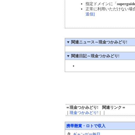
指定ドメインに「
superguide
正常に利用いただけない場
送信]
▼
関連ニュース～現金つかみどり!
▼
関連日記～現金つかみどり!
＝現金つかみどり! 関連リンク＝
｜
現金つかみどり!
｜｜
携帯懸賞・ロトで収入
き
ギャンゲー毎日