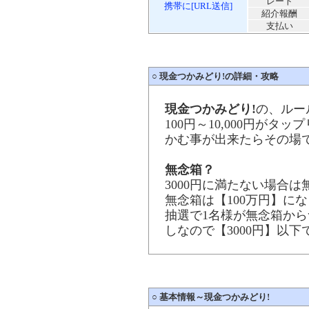
レート
携帯に[URL送信]
紹介報酬
支払い
○
現金つかみどり!の詳細・攻略
現金つかみどり!
の、ルー
100円～10,000円がタ
かむ事が出来たらその場
無念箱？
3000円に満たない場合は
無念箱は【100万円】に
抽選で1名様が無念箱から
しなので【3000円】以下
○
基本情報～現金つかみどり!