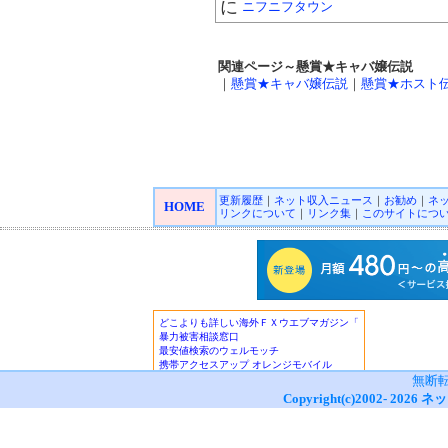
に
ニフニフタウン
関連ページ～懸賞★キャバ嬢伝説
｜
懸賞★キャバ嬢伝説
｜
懸賞★ホスト
更新履歴
｜
ネット収入ニュース
｜
お勧め
｜
ネ
HOME
リンクについて
｜
リンク集
｜
このサイトにつ
無断
Copyright(c)2002-
2026
ネッ