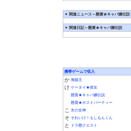
▼
関連ニュース～懸賞★キャバ嬢伝説
▼
関連日記～懸賞★キャバ嬢伝説
携帯ゲームで収入
か
海賊王
け
ケータイ★彼女
懸賞★キャバ嬢伝説
懸賞★ホストパーティー
こ
氷の女神
そ
それいけ！もしもんくん
と
ドラ懸クエスト