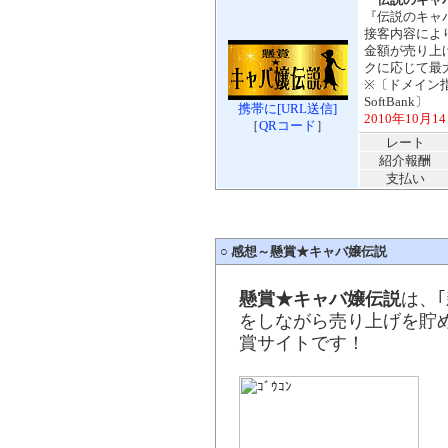
『伝説のキャ
接客内容によ
金額が売り上
クに応じて最大
※〔ドメイン指定：
SoftBank〕
携帯に[URL送信]
2010年10月
［
QRコード
］
レート
紹介報酬
支払い
○
感想～懸賞★キャバ嬢伝説
懸賞★キャバ嬢伝説
は、
をしながら売り上げを貯
賞サイトです！