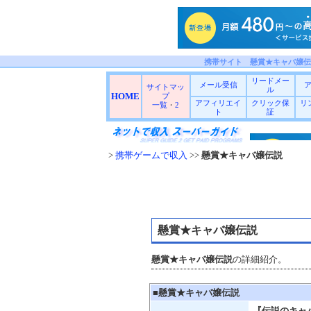
携帯サイト 懸賞★キャバ嬢伝
リードメー
メール受信
サイトマッ
ル
HOME
プ
アフィリエイ
クリック保
リ
一覧
・
2
ト
証
>
携帯ゲームで収入
>>
懸賞★キャバ嬢伝説
懸賞★キャバ嬢伝説
懸賞★キャバ嬢伝説
の詳細紹介。
■
懸賞★キャバ嬢伝説
『伝説のキャ