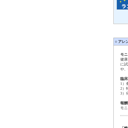
○
アレ
モニ
健康
に試
や、
臨床
1）
2）
3）
報酬
モニ