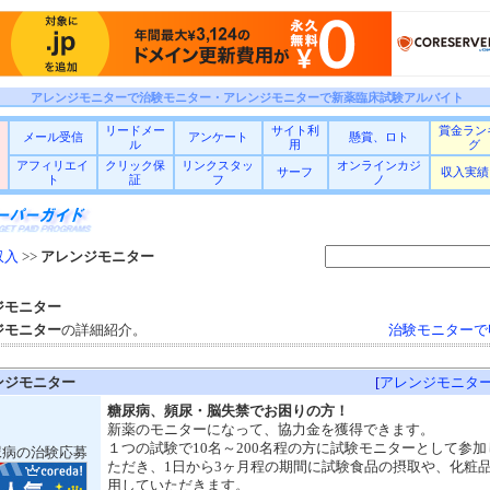
アレンジモニターで治験モニター・アレンジモニターで新薬臨床試験アルバイト
リードメー
サイト利
賞金ラン
メール受信
アンケート
懸賞、ロト
ル
用
グ
アフィリエイ
クリック保
リンクスタッ
オンラインカジ
サーフ
収入実績
ト
証
フ
ノ
収入
>>
アレンジモニター
ジモニター
ジモニター
の詳細紹介。
治験モニターで
ンジモニター
[
アレンジモニタ
糖尿病、頻尿・脳失禁でお困りの方！
新薬のモニターになって、協力金を獲得できます。
１つの試験で10名～200名程の方に試験モニターとして参加
尿病の治験応募
ただき、1日から3ヶ月程の期間に試験食品の摂取や、化粧
用していただきます。