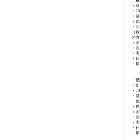
「糖
＜条
・2
・健
・他
・次
（糖
の方
＜実
・負
・実
・日
・期
「頻
＜条
・2
・健
・他
・
尿
＜実
・負
・実
・日
・期