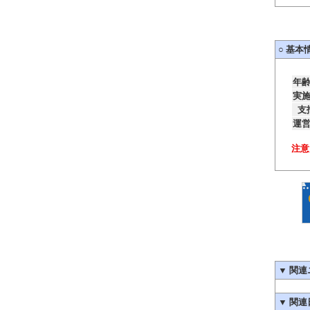
○
基本
年
実
支
運
注意
▼
関連
▼
関連