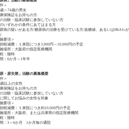
尿病」治験の募集概要
件＞
0歳～74歳の男女
康保険証をお持ちの方
の治験・臨床試験に参加していない方
のいずれかの条件にあてはまる方
尿病の疑いがある方/糖尿病の治療を受けている方/血糖値、あるいはHbA1c
）
施要項＞
担軽減費：１来院につき3,000円～10,000円の予定
施場所：大阪府の指定医療機関
程：随時
間：6か月～1年半
尿・尿失禁」治験の募集概要
件＞
0歳以上の女性
康保険証をお持ちの方
の治験・臨床試験に参加していない方
に関してお悩みの女性を対象
施要項＞
担軽減費：１来院につき約10,000円の予定
施場所：大阪府、または兵庫県の指定医療機関
程：随時
間：3～6か月 1か月毎の通院