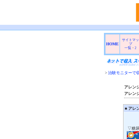
サイトマッ
HOME
プ
一覧
・
2
>
治験モニターで
アレン
アレン
■
アレ
▽糖