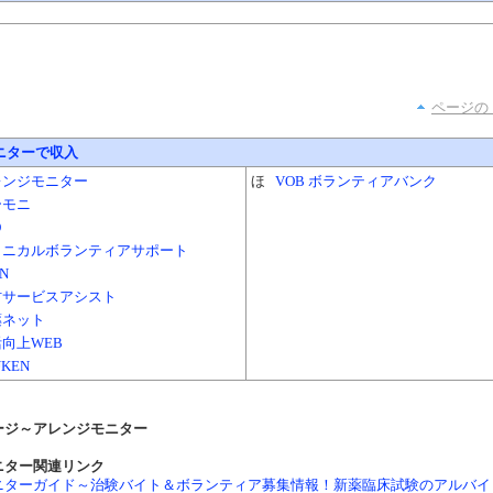
ページの
ニターで収入
レンジモニター
ほ
VOB ボランティアバンク
ーモニ
O
リニカルボランティアサポート
N
材サービスアシスト
薬ネット
向上WEB
UKEN
ージ～アレンジモニター
ニター関連リンク
ニターガイド～治験バイト＆ボランティア募集情報！新薬臨床試験のアルバイ