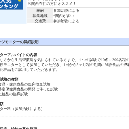
※関西在住の方にオススメ！
報酬
参加治験による
募集地域
*関西が多い
交通費
参加治験による
ンジモニターの詳細説明
ターアルバイトの内容
な方から生活習慣病を気にされている方まで、１つの試験で10名～200名程
験モニターとして参加していただき、1日から3ヶ月程の期間に試験食品の摂
化粧品をご試用していただきます。
試験の種類
食品・健康食品の臨床検査試験
特定保健用食品の開発に伴った試験
化粧品の臨床試験
額
ター料（参加治験による）