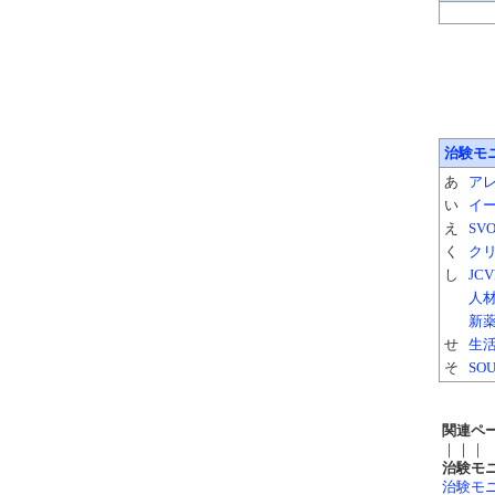
治験モ
あ
ア
い
イ
え
SV
く
ク
し
JCV
人
新
せ
生活
そ
SO
関連ペ
｜
｜｜
治験モ
治験モ