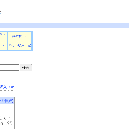
キン
掲示板
・
2
・
2
ネット収入日記
収入TOP
ーの詳細
]
してい
品をご試