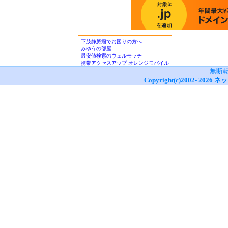
無断
Copyright(c)2002-
2026
ネッ