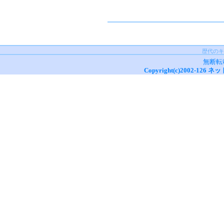
歴代のキ
無断転
Copyright(c)2002-
126
ネッ