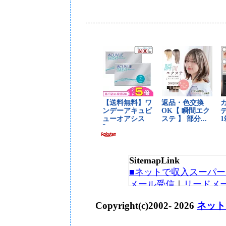
SitemapLink
■ネットで収入スーパー
メール受信
｜
リードメ
賞、ロト
｜
サーフで収
Copyright(c)2002-
2026
ネット
ー
｜
クリック保証
｜
リ
ノ広告
｜
キャッシング