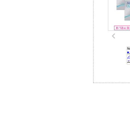
S
P
C
■
■
■