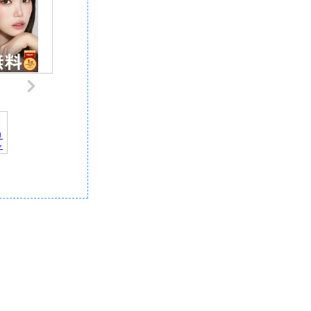
リ
ャ
デ
記
｜
報