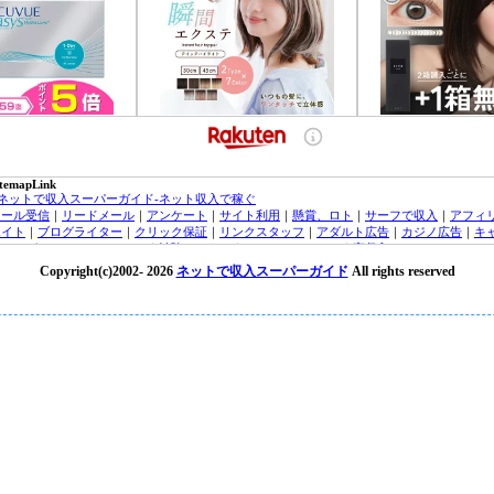
itemapLink
■ネットで収入スーパーガイド-ネット収入で稼ぐ
メール受信
｜
リードメール
｜
アンケート
｜
サイト利用
｜
懸賞、ロト
｜
サーフで収入
｜
アフィ
エイト
｜
ブログライター
｜
クリック保証
｜
リンクスタッフ
｜
アダルト広告
｜
カジノ広告
｜
キ
ッシング・クレジットカード
｜
治験モニター
｜
オンラインカジノ
｜
高収入バイトチャットレ
ィー
｜
トラフィックエクスチェンジ
｜
FX（外貨投資）
｜
投資信託
｜
収入実績
｜
収入ブログ/日
Copyright(c)2002-
2026
ネットで収入スーパーガイド
All rights reserved
｜
ネット収入ニュース
｜
■オンラインカジノ☆スーパーガイド-インターネットカジノ攻略法
laytech/プレイテック
｜
Random Logic/ランダムロジック
｜
Microgaming/マイクロゲーミング
ryptoLogic/クリプトロジック
｜
カジノアフィリエイト
｜
オンラインカジノニュース
★オンラインカジノKINGDOM★-ネットカジノ 必勝
オンラインカジノニュース
■アフィリエイトガイド
｜
アダルトアフィリエイトガイド
｜
オンラインカジノアフィリエイト
｜
広告主/マーチャントのアフィリエイト導入ガイド
｜
■リードメールスーパーガイド
｜
ad4u詳細
｜
ネット収入NAVI
｜
■治験モニターガイド～治験バイト＆ボランティア募集情報！
楽天銀行/イーバンクebank銀行
｜
ジャパンネット銀行/JNBバンク
｜
楽天銀行/イーバンク情