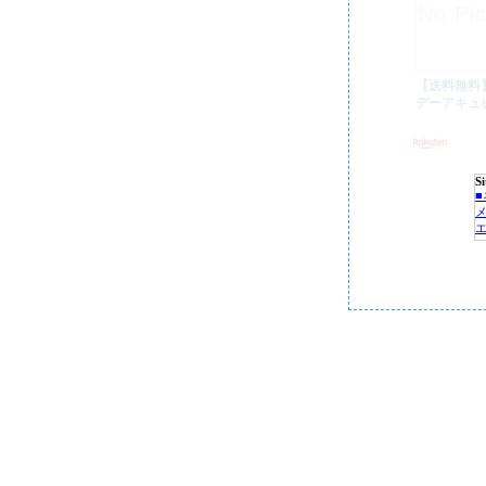
S
P
C
■
■
■