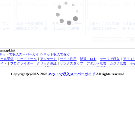
itemapLink
■ネットで収入スーパーガイド-ネット収入で稼ぐ
メール受信
｜
リードメール
｜
アンケート
｜
サイト利用
｜
懸賞、ロト
｜
サーフで収入
｜
アフィ
エイト
｜
ブログライター
｜
クリック保証
｜
リンクスタッフ
｜
アダルト広告
｜
カジノ広告
｜
キ
ッシング・クレジットカード
｜
治験モニター
｜
オンラインカジノ
｜
高収入バイトチャットレ
ィー
｜
トラフィックエクスチェンジ
｜
FX（外貨投資）
｜
投資信託
｜
収入実績
｜
収入ブログ/日
Copyright(c)2002-
2026
ネットで収入スーパーガイド
All rights reserved
｜
ネット収入ニュース
｜
■オンラインカジノ☆スーパーガイド-インターネットカジノ攻略法
laytech/プレイテック
｜
Random Logic/ランダムロジック
｜
Microgaming/マイクロゲーミング
ryptoLogic/クリプトロジック
｜
カジノアフィリエイト
｜
オンラインカジノニュース
★オンラインカジノKINGDOM★-ネットカジノ 必勝
オンラインカジノニュース
■アフィリエイトガイド
｜
アダルトアフィリエイトガイド
｜
オンラインカジノアフィリエイト
｜
広告主/マーチャントのアフィリエイト導入ガイド
｜
■リードメールスーパーガイド
｜
ad4u詳細
｜
ネット収入NAVI
｜
■治験モニターガイド～治験バイト＆ボランティア募集情報！
楽天銀行/イーバンクebank銀行
｜
ジャパンネット銀行/JNBバンク
｜
楽天銀行/イーバンク情