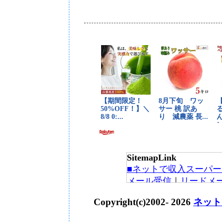
SitemapLink
■ネットで収入スーパー
メール受信
｜
リードメ
賞、ロト
｜
サーフで収
Copyright(c)2002-
2026
ネット
ー
｜
クリック保証
｜
リ
ノ広告
｜
キャッシング