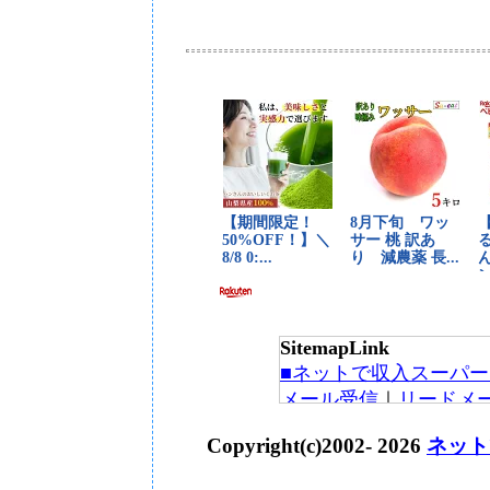
SitemapLink
■ネットで収入スーパー
メール受信
｜
リードメ
賞、ロト
｜
サーフで収
Copyright(c)2002-
2026
ネット
ー
｜
クリック保証
｜
リ
ノ広告
｜
キャッシング