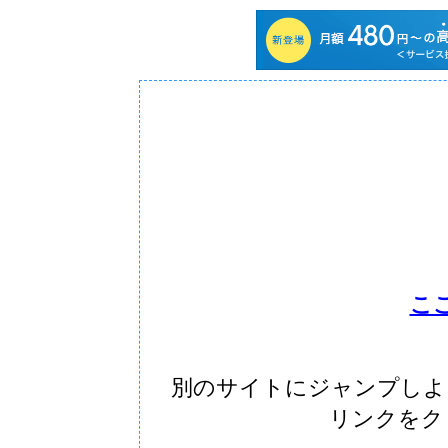
こ
別のサイトにジャンプしよ
リンクをク