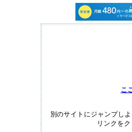
こ
別のサイトにジャンプしよ
リンクをク