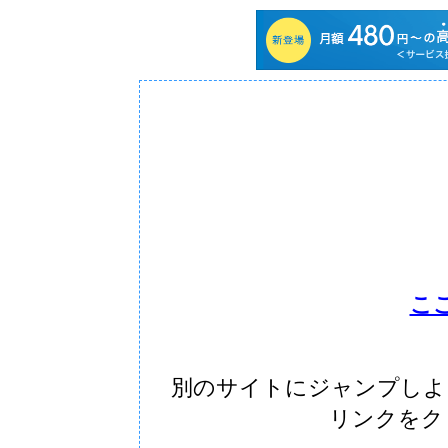
こ
別のサイトにジャンプしよ
リンクをク